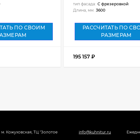
0
тип фасада:
С фрезеровкой
Длина, мм:
3600
ТАТЬ ПО СВОИМ
РАССЧИТАТЬ ПО СВ
АЗМЕРАМ
РАЗМЕРАМ
195 157
₽
, м. Кожуховская, ТЦ "Золотое
info@kuhnitur.ru
Ежедне