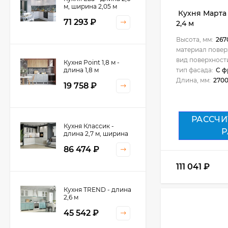
м, ширина 2,05 м
Кухня Марта 
71 293
₽
2,4 м
Высота, мм:
267
материал повер
вид поверхност
Кухня Point 1,8 м -
длина 1,8 м
тип фасада:
С ф
Длина, мм:
270
19 758
₽
РАССЧИ
Кухня Классик -
Р
длина 2,7 м, ширина
2,2 м
86 474
₽
111 041
₽
Кухня TREND - длина
2,6 м
45 542
₽