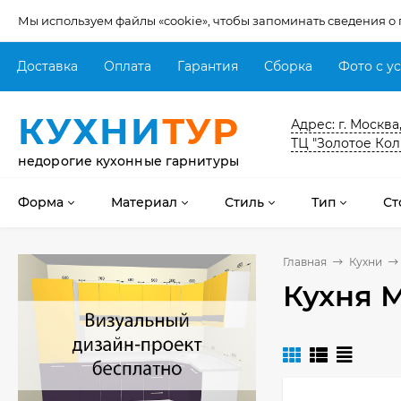
Мы используем файлы «cookie», чтобы запоминать сведения о
Доставка
Оплата
Гарантия
Сборка
Фото с у
КУХНИ
ТУР
Адрес: г. Москва
ТЦ "Золотое Кол
недорогие кухонные гарнитуры
Форма
Материал
Стиль
Тип
Ст
Главная
Кухни
Кухня 
Кухня Мишель -
длина 4,2 м
69 303
₽