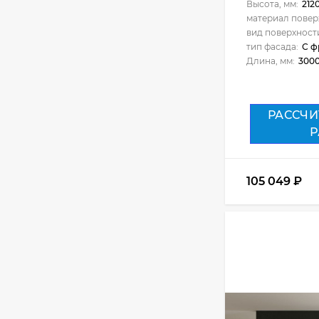
Высота, мм:
212
42 750
₽
материал повер
вид поверхност
тип фасада:
С ф
Длина, мм:
300
Кухня Базис-
Классика - длина 2,6
м
67 359
₽
РАССЧИ
Р
Кухня Базис
Миксколор 2,4 метра
105 049
₽
46 710
₽
Кухня Базис
Миксколор 2,5 метра
34 941
₽