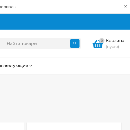
×
териалы.
Корзина
0
(пусто)
мплектующие