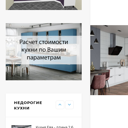
Кухня Принцесса -
длина 2,4 м, ширина
1,2 м
44 091
₽
Кухня Point 1,2 м -
длина 1,2 м
13 655
₽
Кухня Point - длина 1
м
НЕДОРОГИЕ
11 476
₽
КУХНИ
Кухня Ева - длина 2,6