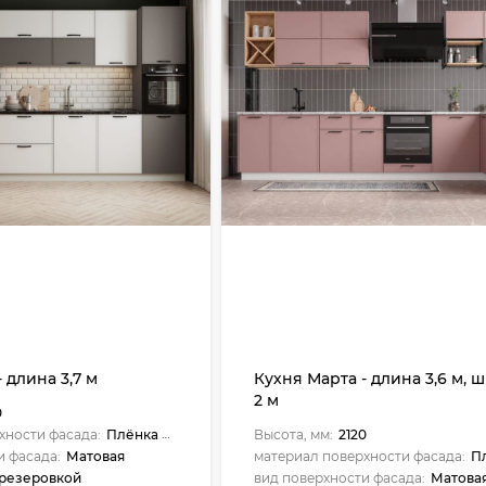
 длина 3,7 м
Кухня Марта - длина 3,6 м, 
2 м
0
хности фасада:
Плёнка ПВХ
Высота, мм:
2120
и фасада:
Матовая
материал поверхности фасада:
Пл
резеровкой
вид поверхности фасада:
Матова