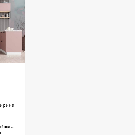
ширина
ёнка ПВХ
я