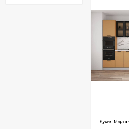
Кухня Классик -
длина 3,2 м
51 010
₽
Кухня TREND - длина
1,3 м
22 771
₽
Кухня Лондон - длина
2,8 м, ширина 1,96 м
75 507
₽
Кухня Марта 
Кухня Базис Nicole-
Mix 2,1 метра