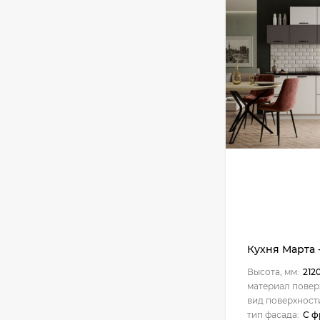
Кухня Камелия -
длина 3,05 м
53 319
₽
Кухня Ева - длина
2,85 м, ширина 1,8 м
68 960
₽
Кухня Оптима - длина
2,85 м, ширина 1,8 м
47 955
₽
Кухня Марта -
Высота, мм:
212
материал повер
Кухня Принцесса -
длина 3,05 м
вид поверхност
тип фасада:
С ф