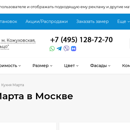
 пользователе и отображать подходящую ему рекламу и другие ма
становок
Акции/Распродажи
Заказать замер
Еще
, м. Кожуховская,
ьцо"
оимость
Размер
Цвет
Фасады
Ко
Кухня Марта
Марта
в Москве