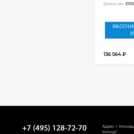
34 008
₽
Длина, мм:
370
Кухня Кёльн - длина
РАССЧИ
2,8 м, ширина 2 м
Р
82 201
₽
136 564
₽
Кухня Люкс - длина
3,4 м
55 200
₽
Кухня Базис - длина
2,6 м
62 100
₽
Адрес: г. Москва
Кольцо"