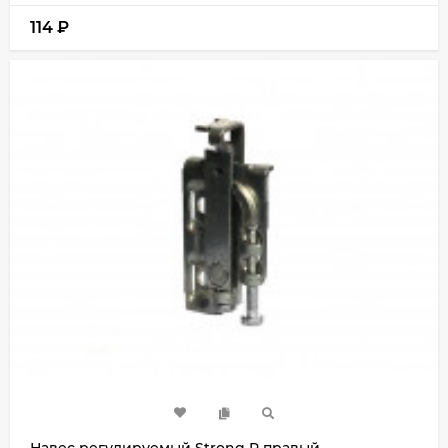
114
₽
Навес регулируемый Strong R правый