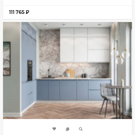
111 765
₽