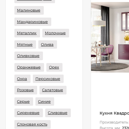
Малиновые
Мандариновые
Металлик
Молочные
Мятные
Олива
Оливковые
Оранжевые
Орех
Охра
Персиковые
Розовые
Салатовые
Серые
Синие
Сиреневые
Сливовые
Кухня Квадро 
Производитель:
Слоновая кость
Высота, мм:
232