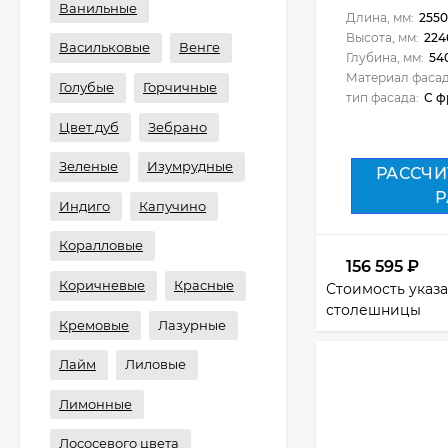
Ванильные
Длина, мм:
2550
Высота, мм:
224
Васильковые
Венге
Глубина, мм:
54
Материал фасад
Голубые
Горчичные
тип фасада:
С ф
Цвет дуб
Зебрано
Зеленые
Изумрудные
РАССЧИ
Р
Индиго
Капучино
Коралловые
156 595
₽
Коричневые
Красные
Стоимость указа
столешницы
Кремовые
Лазурные
Лайм
Лиловые
Лимонные
Лососевого цвета