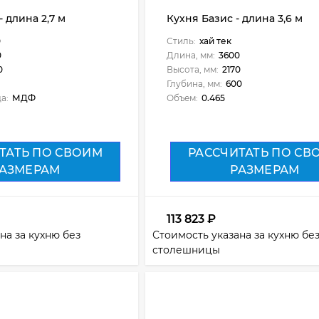
 длина 2,7 м
Кухня Базис - длина 3,6 м
0
Стиль:
хай тек
0
Длина, мм:
3600
0
Высота, мм:
2170
Глубина, мм:
600
а:
МДФ
Объем:
0.465
ТАТЬ ПО СВОИМ
РАССЧИТАТЬ ПО СВ
АЗМЕРАМ
РАЗМЕРАМ
113 823
₽
на за кухню без
Стоимость указана за кухню бе
столешницы