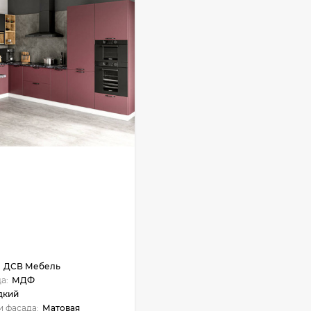
ДСВ Мебель
а:
МДФ
дкий
и фасада:
Матовая