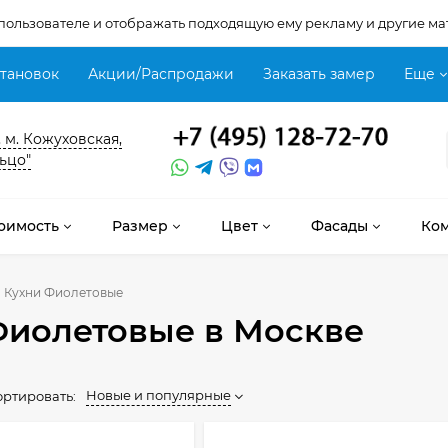
 пользователе и отображать подходящую ему рекламу и другие ма
становок
Акции/Распродажи
Заказать замер
Еще
, м. Кожуховская,
ьцо"
оимость
Размер
Цвет
Фасады
Ко
Кухни Фиолетовые
Фиолетовые
в Москве
Новые и популярные
ортировать: