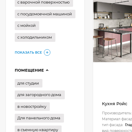
с варочной поверхностью
с посудомоечной машиной
с мойкой
с холодильником
ПОКАЗАТЬ ВСЕ
ПОМЕЩЕНИЕ
для студии
для загородного дома
Кухня Ройс
в новостройку
Производитель:
Для панельного дома
Материал фасад
тип фасада:
Гла
в съемную квартиру
вид поверхност