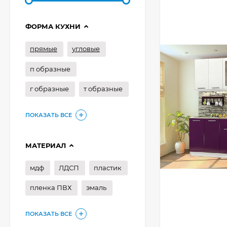
ФОРМА КУХНИ
прямые
угловые
п образные
г образные
т образные
ПОКАЗАТЬ ВСЕ
МАТЕРИАЛ
мдф
ЛДСП
пластик
пленка ПВХ
эмаль
ПОКАЗАТЬ ВСЕ