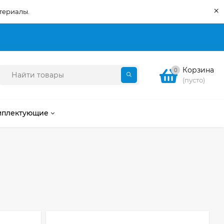
×
териалы.
Корзина
0
(пусто)
мплектующие