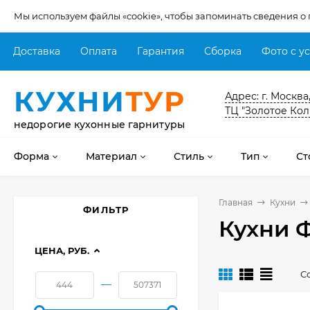
Мы используем файлы «cookie», чтобы запоминать сведения о
Доставка
Оплата
Гарантия
Сборка
Фото с у
КУХНИ
ТУР
Адрес: г. Москва
ТЦ "Золотое Кол
недорогие кухонные гарнитуры
Форма
Материал
Стиль
Тип
Ст
Главная
Кухни
ФИЛЬТР
Кухни 
ЦЕНА, РУБ.
С
—