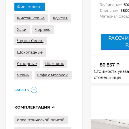
Глубина, мм:
60
Фиолетовые
Длина, мм:
380
Материал фасад
Фисташковые
Фуксия
Хаки
Черные
РАССЧИ
Черно-белые
Р
Шоколадные
Янтарные
Шампань
86 857
₽
Стоимость указа
Ясень
Кофе с молоком
столешницы
СКРЫТЬ
КОМПЛЕКТАЦИЯ
с электрической плитой