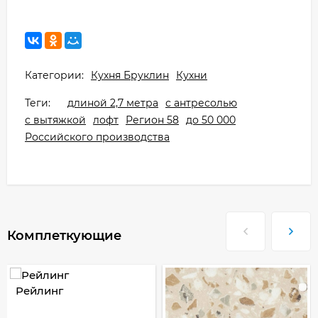
Категории:
Кухня Бруклин
Кухни
Теги:
длиной 2,7 метра
с антресолью
с вытяжкой
лофт
Регион 58
до 50 000
Российского производства
Комплеткующие
Рейлинг