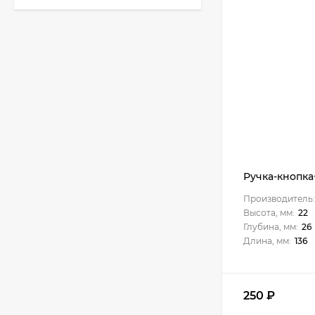
Кухня Классик -
длина 3,2 м
51 010
₽
Кухня TREND - длина
1,3 м
22 771
₽
Ручка-кнопка
Производитель:
Кухня Лондон - длина
Высота, мм:
22
2,8 м, ширина 1,96 м
Глубина, мм:
26
Длина, мм:
136
75 507
₽
250
₽
Кухня Базис Nicole-
Mix 2,1 метра