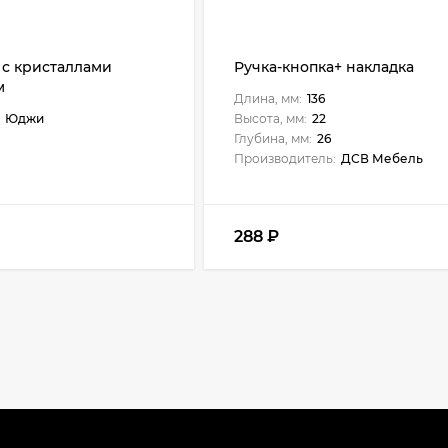
 с кристаллами
Ручка-кнопка+ накладка
м
Длина, мм:
136
Юджи
Высота, мм:
22
Глубина, мм:
26
Производитель:
ДСВ Мебель
288
₽