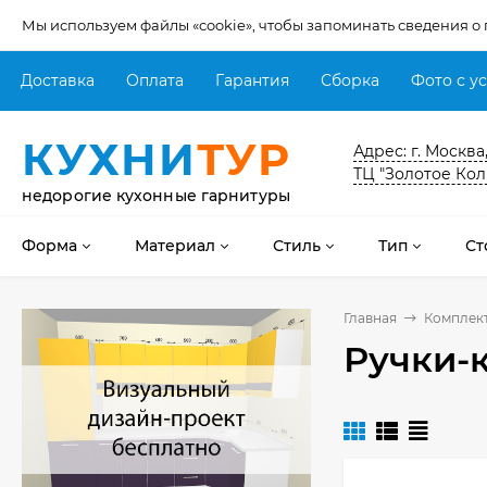
Мы используем файлы «cookie», чтобы запоминать сведения о
Доставка
Оплата
Гарантия
Сборка
Фото с у
КУХНИ
ТУР
Адрес: г. Москва
ТЦ "Золотое Кол
недорогие кухонные гарнитуры
Форма
Материал
Стиль
Тип
Ст
Главная
Комплек
Ручки-
Кухня Мишель -
длина 4,2 м
69 303
₽