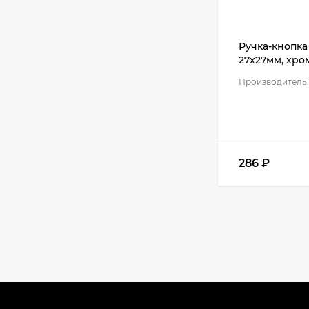
Кухня Камелия -
длина 3,05 м
Ручка-кнопка
53 319
₽
27х27мм, хро
Производитель:
Кухня Ева - длина
2,85 м, ширина 1,8 м
68 960
₽
286
₽
Кухня Оптима - длина
2,85 м, ширина 1,8 м
47 955
₽
Кухня Принцесса -
длина 3,05 м