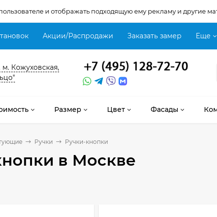
 пользователе и отображать подходящую ему рекламу и другие ма
становок
Акции/Распродажи
Заказать замер
Еще
, м. Кожуховская,
ьцо"
оимость
Размер
Цвет
Фасады
Ко
тующие
Ручки
Ручки-кнопки
кнопки
в Москве