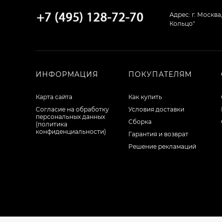
34 008
₽
Адрес: г. Москва
Кольцо"
Кухня Кёльн - длина
2,8 м, ширина 2 м
82 201
₽
ИНФОРМАЦИЯ
ПОКУПАТЕЛЯМ
Карта сайта
Как купить
Кухня Люкс - длина
3,4 м
Согласие на обработку
Условия доставки
персональных данных
Сборка
55 200
₽
(политика
конфиденциальности)
Гарантия и возврат
Решение рекламаций
Кухня Базис - длина
2,6 м
62 100
₽