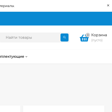
×
териалы.
Корзина
0
(пусто)
мплектующие