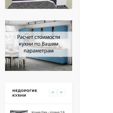
Кухня Принцесса -
длина 2,4 м, ширина
1,2 м
44 091
₽
Кухня Point 1,2 м -
длина 1,2 м
13 655
₽
Кухня Point - длина 1
м
НЕДОРОГИЕ
11 476
₽
КУХНИ
Кухня Ева - длина 2,6