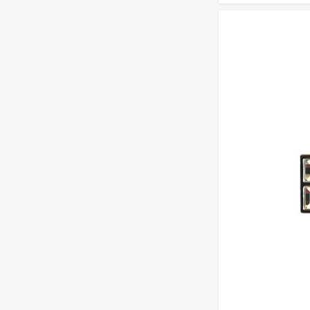
42 750
₽
Кухня Базис-
Классика - длина 2,6
м
67 359
₽
Кухня Базис
Миксколор 2,4 метра
46 710
₽
Кухня Базис
Миксколор 2,5 метра
34 941
₽