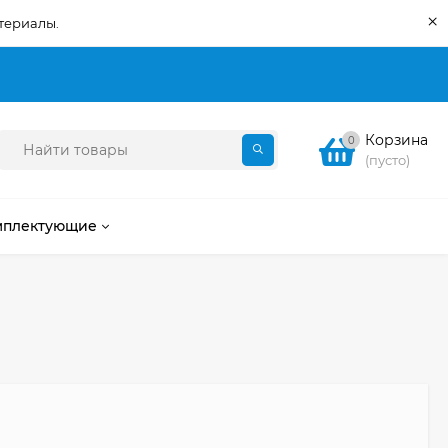
×
териалы.
Корзина
0
(пусто)
мплектующие