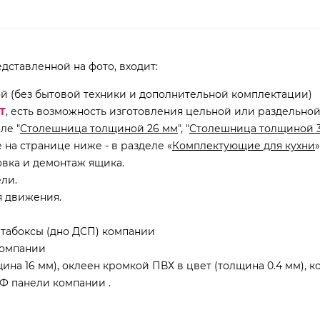
дставленной на фото, входит:
ой (без бытовой техники и дополнительной комплектации)
Т
, есть возможность изготовления цельной или раздельно
ле "
Столешница толщиной 26 мм
", "
Столешница толщиной 
на странице ниже - в разделе «
Комплектующие для кухни
»
овка и демонтаж ящика.
ли.
я движения.
табоксы (дно ДСП) компании
компании
на 16 мм), оклеен кромкой ПВХ в цвет (толщина 0.4 мм), к
Ф панели компании .