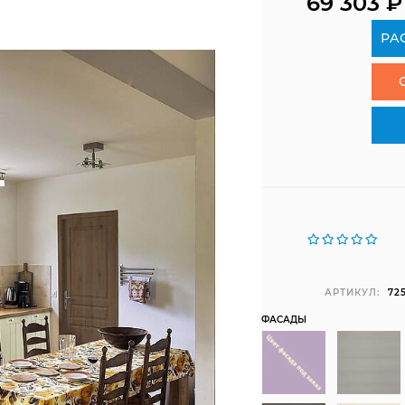
69 303
₽
РА
АРТИКУЛ:
72
ФАСАДЫ