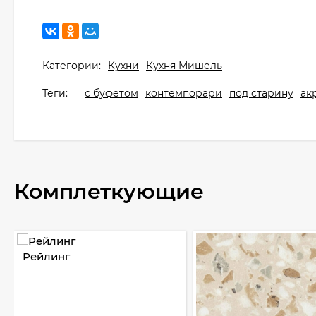
Категории:
Кухни
Кухня Мишель
Теги:
с буфетом
контемпорари
под старину
ак
Комплеткующие
Рейлинг