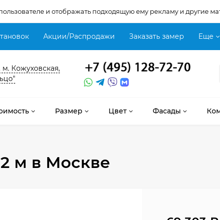
 пользователе и отображать подходящую ему рекламу и другие ма
становок
Акции/Распродажи
Заказать замер
Еще
, м. Кожуховская,
ьцо"
оимость
Размер
Цвет
Фасады
Ко
2 м
в Москве