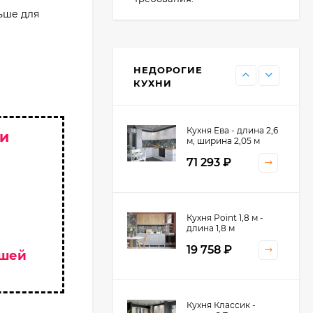
ьше для
Кухня Point - длина 1
м
НЕДОРОГИЕ
11 476
₽
КУХНИ
Кухня Ева - длина 2,6
 и
м, ширина 2,05 м
71 293
₽
Кухня Принцесса -
Кухня Point 1,8 м -
длина 2,4 м
длина 1,8 м
38 767
₽
19 758
₽
ашей
Кухня Оптима - длина
Кухня Классик -