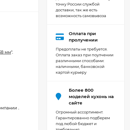
точку России службой
доставки, так же есть
возможность самовывоза
Оплата при
Кухня Мишель -
пролучении
длина 4,2 м
й
Предоплаты не требуется.
38 мм
".
69 303
₽
Оплата заказ при поулчении
различными способами:
наличными, банковской
картой курьеру
Кухня Принцесса -
длина 2,4 м, ширина
1,2 м
44 091
₽
Более 800
моделей кухонь на
сайте
омпании .
Кухня Point 1,2 м -
Огромный ассортимент.
длина 1,2 м
Гарантированно подберем
под любой бюджет и
13 655
₽
требования.