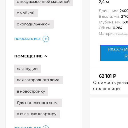
2,4 м
с посудомоечной машиной
Длина, мм:
240
с мойкой
Высота, мм:
217
Глубина, мм:
60
с холодильником
Объем:
0.264
Материал фасад
ПОКАЗАТЬ ВСЕ
РАССЧИ
ПОМЕЩЕНИЕ
Р
для студии
62 181
₽
для загородного дома
Стоимость указа
столешницы
в новостройку
Для панельного дома
в съемную квартиру