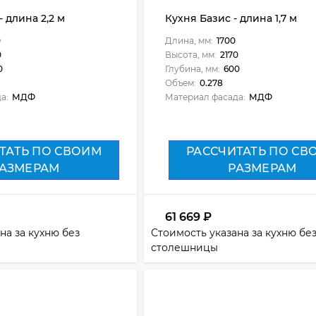
 длина 2,2 м
Кухня Базис - длина 1,7 м
0
Длина, мм:
1700
0
Высота, мм:
2170
0
Глубина, мм:
600
Объем:
0.278
а:
МДФ
Материал фасада:
МДФ
ТАТЬ ПО СВОИМ
РАССЧИТАТЬ ПО СВ
АЗМЕРАМ
РАЗМЕРАМ
61 669
₽
на за кухню без
Стоимость указана за кухню бе
столешницы