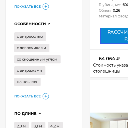
Глубина, мм:
60
ПОКАЗАТЬ ВСЕ
Объем:
0.26
Материал фасад
ОСОБЕННОСТИ
РАССЧИ
с антресолью
Р
с доводчиками
64 064
₽
со скошенным углом
Стоимость указа
с витражами
столешницы
на ножках
ПОКАЗАТЬ ВСЕ
ПО ДЛИНЕ
2,9 м
3,1 м
4,2 м