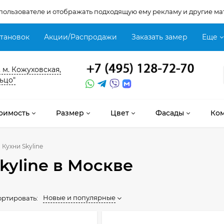
 пользователе и отображать подходящую ему рекламу и другие ма
становок
Акции/Распродажи
Заказать замер
Еще
, м. Кожуховская,
ьцо"
оимость
Размер
Цвет
Фасады
Ко
Кухни Skyline
kyline
в Москве
Новые и популярные
ортировать: