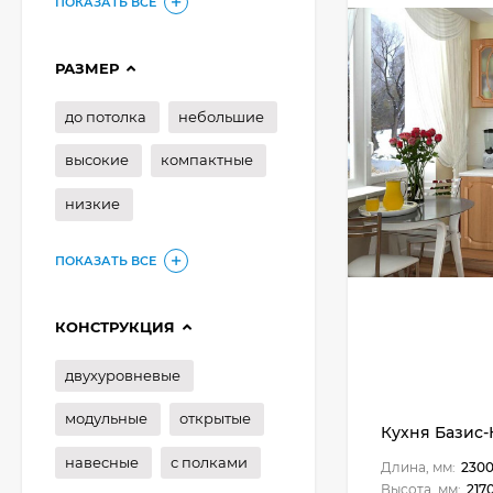
ПОКАЗАТЬ ВСЕ
РАЗМЕР
до потолка
небольшие
высокие
компактные
низкие
ПОКАЗАТЬ ВСЕ
КОНСТРУКЦИЯ
двухуровневые
модульные
открытые
Кухня Базис-К
навесные
с полками
Длина, мм:
230
Высота, мм:
217