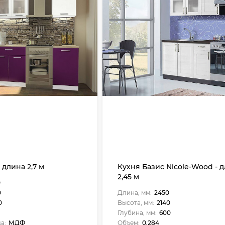
 длина 2,7 м
Кухня Базис Nicole-Wood - 
2,45 м
0
0
Длина, мм:
2450
0
Высота, мм:
2140
Глубина, мм:
600
а:
МДФ
Объем:
0.284