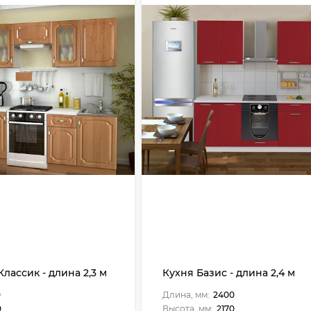
лассик - длина 2,3 м
Кухня Базис - длина 2,4 м
0
Длина, мм:
2400
0
Высота, мм:
2170