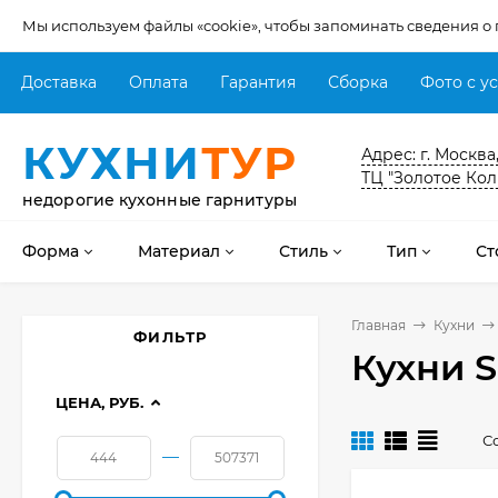
Мы используем файлы «cookie», чтобы запоминать сведения о
Доставка
Оплата
Гарантия
Сборка
Фото с у
КУХНИ
ТУР
Адрес: г. Москва
ТЦ "Золотое Кол
недорогие кухонные гарнитуры
Форма
Материал
Стиль
Тип
Ст
Главная
Кухни
ФИЛЬТР
Кухни S
ЦЕНА, РУБ.
С
—