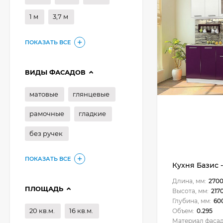
1 м
3,7 м
ПОКАЗАТЬ ВСЕ
ВИДЫ ФАСАДОВ
матовые
глянцевые
рамочные
гладкие
без ручек
ПОКАЗАТЬ ВСЕ
Кухня Базис -
Длина, мм:
270
ПЛОЩАДЬ
Высота, мм:
217
Глубина, мм:
60
20 кв.м.
16 кв.м.
Объем:
0.295
Материал фасад