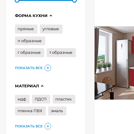
ФОРМА КУХНИ
прямые
угловые
п образные
г образные
т образные
ПОКАЗАТЬ ВСЕ
МАТЕРИАЛ
мдф
ЛДСП
пластик
пленка ПВХ
эмаль
ПОКАЗАТЬ ВСЕ