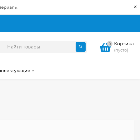
×
териалы.
Корзина
0
(пусто)
мплектующие