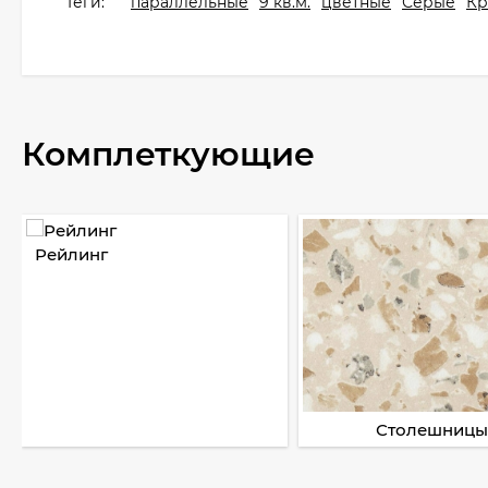
Теги:
параллельные
9 кв.м.
цветные
Серые
Кр
Комплеткующие
Рейлинг
Столешницы