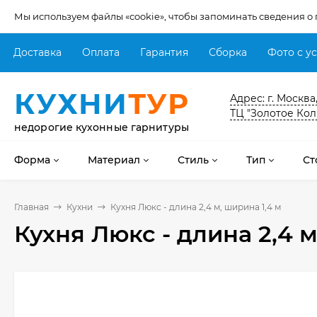
Мы используем файлы «cookie», чтобы запоминать сведения о
Доставка
Оплата
Гарантия
Сборка
Фото с у
КУХНИ
ТУР
Адрес: г. Москва
ТЦ "Золотое Кол
недорогие кухонные гарнитуры
Форма
Материал
Стиль
Тип
Ст
Главная
Кухни
Кухня Люкс - длина 2,4 м, ширина 1,4 м
Кухня Люкс - длина 2,4 м