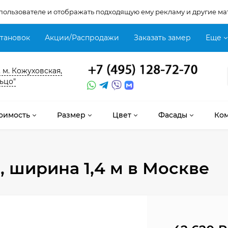
 пользователе и отображать подходящую ему рекламу и другие ма
становок
Акции/Распродажи
Заказать замер
Еще
, м. Кожуховская,
ьцо"
оимость
Размер
Цвет
Фасады
Ко
, ширина 1,4 м
в Москве