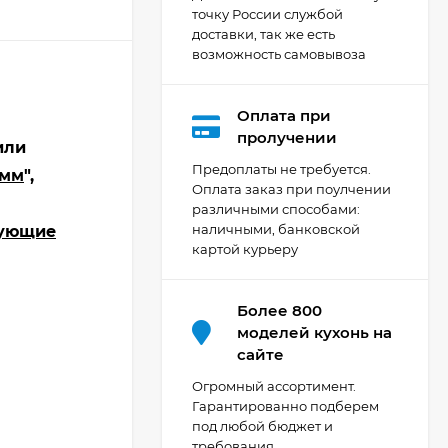
точку России службой
доставки, так же есть
возможность самовывоза
Оплата при
Кухня Мишель -
пролучении
или
длина 4,2 м
Предоплаты не требуется.
 мм
",
69 303
₽
Оплата заказ при поулчении
различными способами:
наличными, банковской
ующие
картой курьеру
Кухня Принцесса -
длина 2,4 м, ширина
1,2 м
44 091
₽
Более 800
моделей кухонь на
сайте
Кухня Point 1,2 м -
Огромный ассортимент.
длина 1,2 м
Гарантированно подберем
под любой бюджет и
13 655
₽
требования.