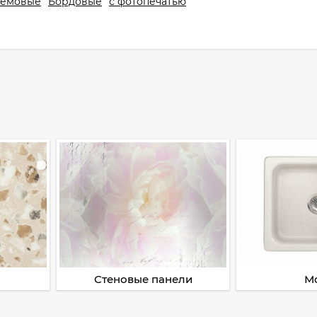
емовые
Бордовые
с фотопечатью
Стеновые панели
М