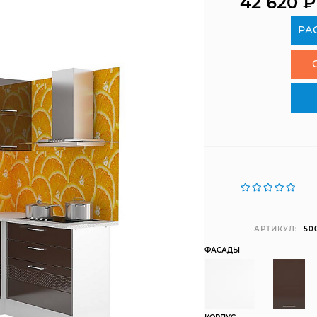
42 620
₽
РА
АРТИКУЛ:
50
ФАСАДЫ