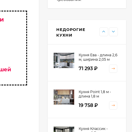
 и
Кухня Point - длина 1
м
НЕДОРОГИЕ
11 476
₽
КУХНИ
Кухня Ева - длина 2,6
м, ширина 2,05 м
71 293
₽
ашей
Кухня Принцесса -
Кухня Point 1,8 м -
длина 2,4 м
длина 1,8 м
38 767
₽
19 758
₽
Кухня Оптима - длина
Кухня Классик -