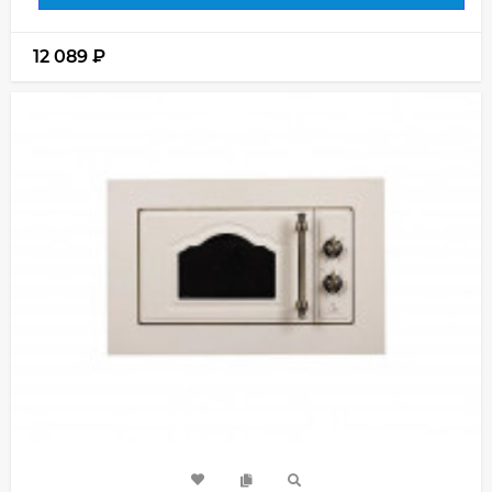
12 089
₽