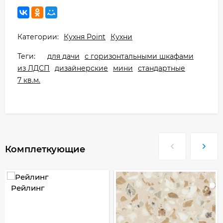
Категории:
Кухня Point
Кухни
Теги:
для дачи
с горизонтальными шкафами
из ЛДСП
дизайнерские
мини
стандартные
7 кв.м.
Комплеткующие
Рейлинг