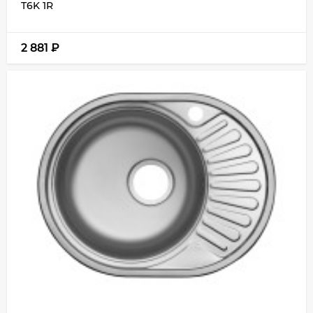
T6K 1R
2 881
₽