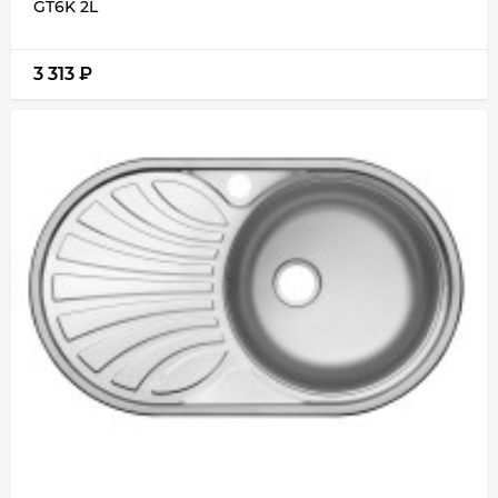
GT6K 2L
3 313
₽