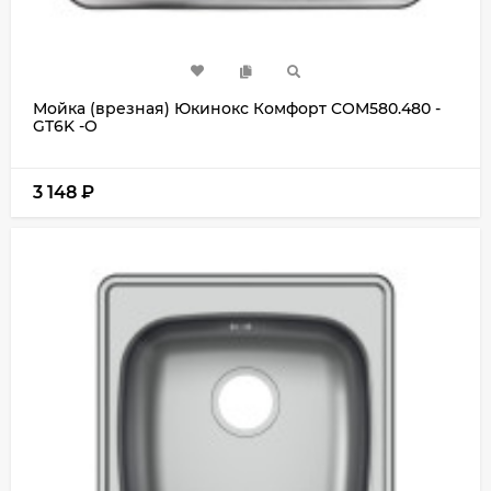
Мойка (врезная) Юкинокс Комфорт COM580.480 -
GT6K -O
3 148
₽