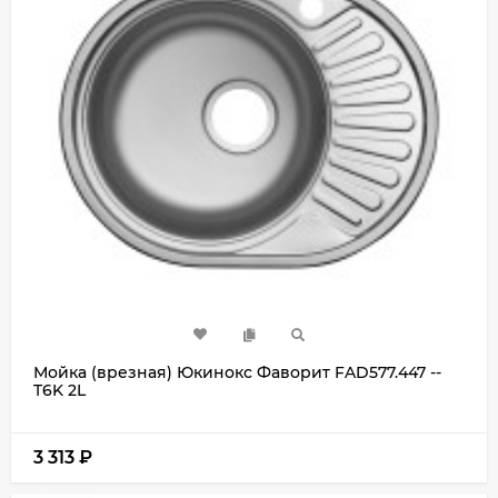
Мойка (врезная) Юкинокс Фаворит FAD577.447 --
T6K 2L
3 313
₽