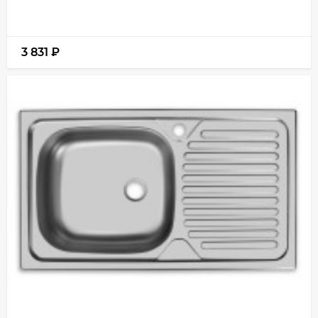
3 831
₽