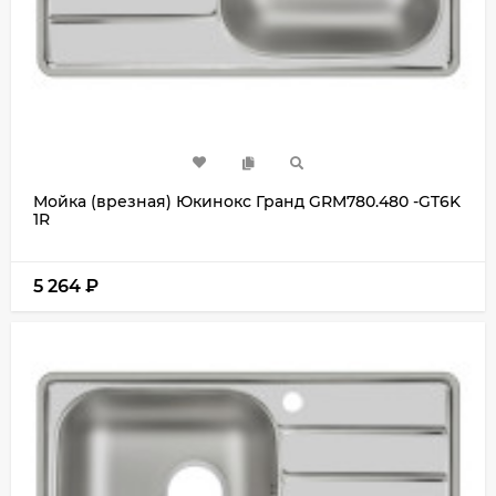
Мойка (врезная) Юкинокс Гранд GRM780.480 -GT6K
1R
5 264
₽