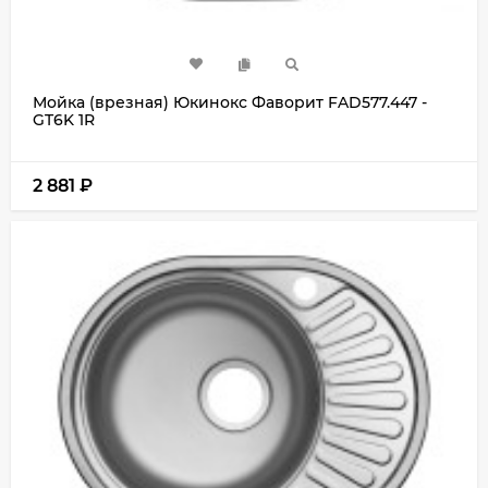
Мойка (врезная) Юкинокс Фаворит FAD577.447 -
GT6K 1R
2 881
₽