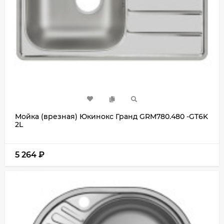
Мойка (врезная) Юкинокс Гранд GRM780.480 -GT6K
2L
5 264
₽