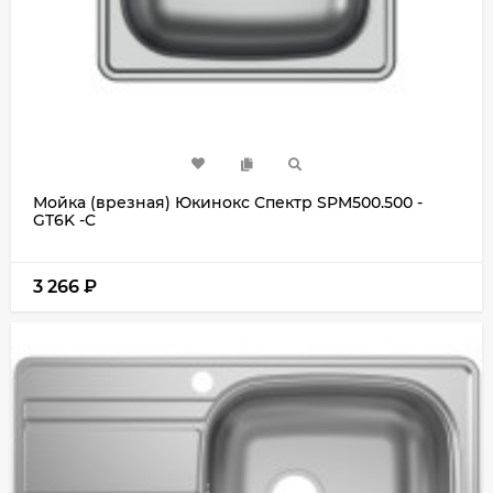
Мойка (врезная) Юкинокс Спектр SPM500.500 -
GT6K -C
3 266
₽