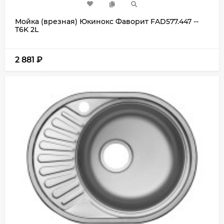
Мойка (врезная) Юкинокс Фаворит FAD577.447 --
T6K 2L
2 881
₽