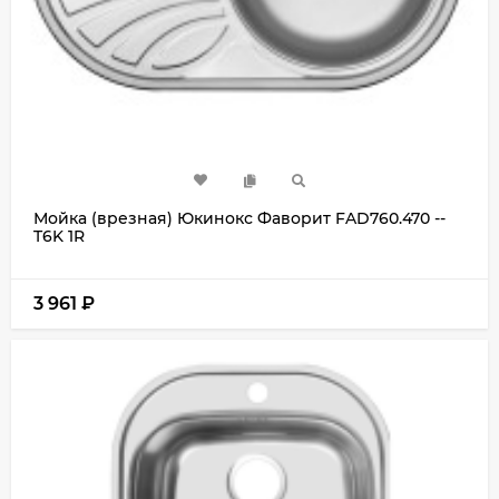
Мойка (врезная) Юкинокс Фаворит FAD760.470 --
T6K 1R
3 961
₽