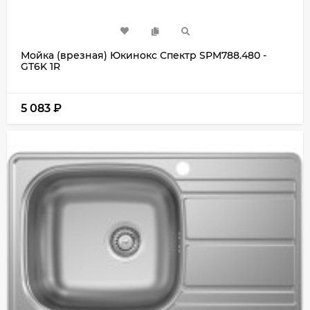
Мойка (врезная) Юкинокс Спектр SPM788.480 -
GT6K 1R
5 083
₽