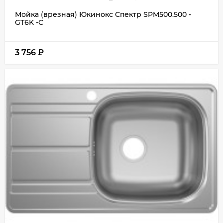
Мойка (врезная) Юкинокс Спектр SPM500.500 -
GT6K -C
3 756
₽