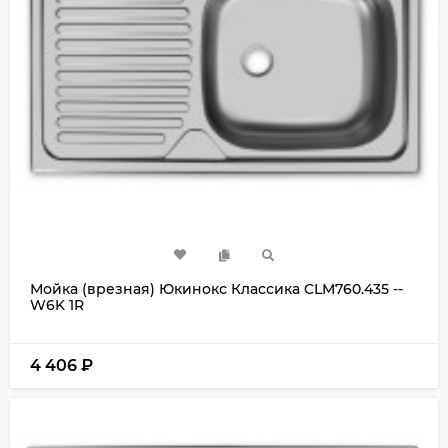
Мойка (врезная) Юкинокс Классика CLM760.435 --
W6K 1R
4 406
₽