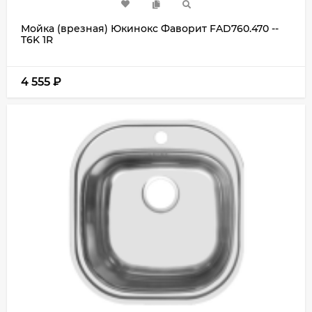
Мойка (врезная) Юкинокс Фаворит FAD760.470 --
T6K 1R
4 555
₽