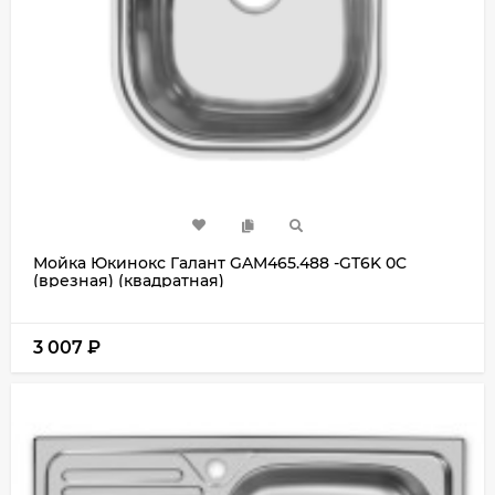
Мойка Юкинокс Галант GAM465.488 -GT6K 0C
(врезная) (квадратная)
3 007
₽