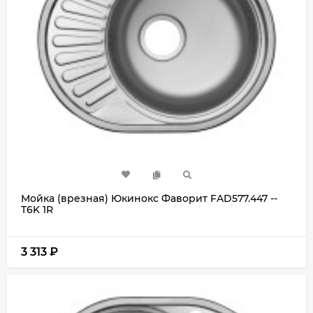
Мойка (врезная) Юкинокс Фаворит FAD577.447 --
T6K 1R
3 313
₽