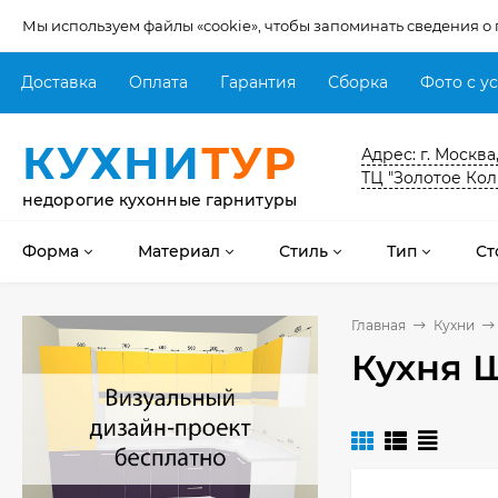
Мы используем файлы «cookie», чтобы запоминать сведения о
Доставка
Оплата
Гарантия
Сборка
Фото с у
КУХНИ
ТУР
Адрес: г. Москва
ТЦ "Золотое Кол
недорогие кухонные гарнитуры
Форма
Материал
Стиль
Тип
Ст
Главная
Кухни
Кухня 
Кухня Мишель -
длина 4,2 м
69 303
₽