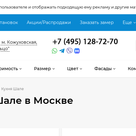
 пользователе и отображать подходящую ему рекламу и другие ма
становок
Акции/Распродажи
Заказать замер
Еще
, м. Кожуховская,
ьцо"
оимость
Размер
Цвет
Фасады
Ко
Кухня Шале
Шале
в Москве