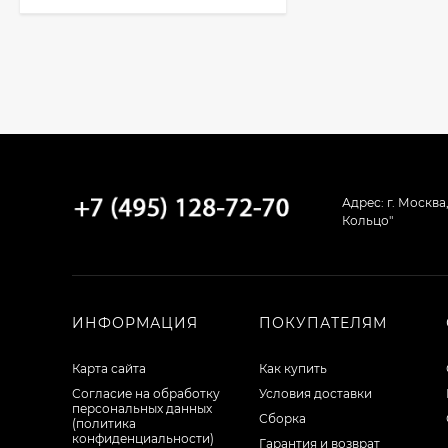
Кухня Классик -
длина 3,2 м
51 010
₽
Кухня TREND - длина
1,3 м
Адрес: г. Москва
22 771
₽
Кольцо"
Кухня Лондон - длина
2,8 м, ширина 1,96 м
ИНФОРМАЦИЯ
ПОКУПАТЕЛЯМ
75 507
₽
Карта сайта
Как купить
Согласие на обработку
Условия доставки
персональных данных
Сборка
(политика
Кухня Базис Nicole-
конфиденциальности)
Mix 2,1 метра
Гарантия и возврат