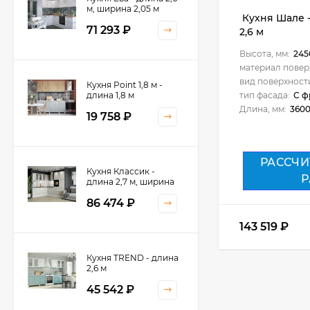
м, ширина 2,05 м
Кухня Шале -
71 293
₽
2,6 м
Высота, мм:
245
материал повер
вид поверхност
Кухня Point 1,8 м -
длина 1,8 м
тип фасада:
С ф
Длина, мм:
360
19 758
₽
РАССЧИ
Кухня Классик -
Р
длина 2,7 м, ширина
2,2 м
86 474
₽
143 519
₽
Кухня TREND - длина
2,6 м
45 542
₽