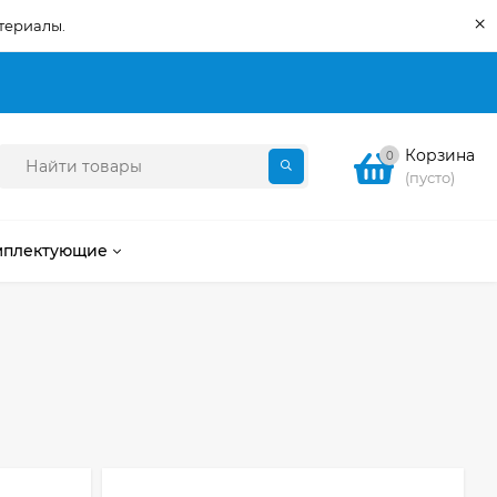
×
териалы.
Корзина
0
(пусто)
мплектующие