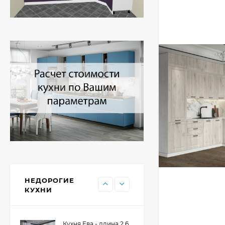
Кухня Принцесса -
длина 2,4 м, ширина
1,2 м
44 091
₽
Кухня Point 1,2 м -
длина 1,2 м
13 655
₽
Кухня Point - длина 1
м
НЕДОРОГИЕ
11 476
₽
КУХНИ
Кухня Ева - длина 2,6