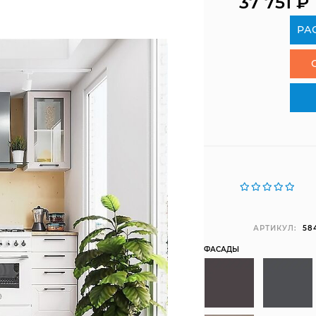
37 751
₽
РА
АРТИКУЛ:
58
ФАСАДЫ