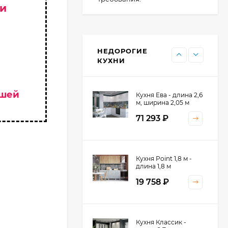
 и
Кухня Point - длина 1
м
НЕДОРОГИЕ
11 476
₽
КУХНИ
ашей
Кухня Ева - длина 2,6
м, ширина 2,05 м
71 293
₽
Кухня Принцесса -
Кухня Point 1,8 м -
длина 2,4 м
длина 1,8 м
38 767
₽
19 758
₽
Кухня Оптима - длина
Кухня Классик -