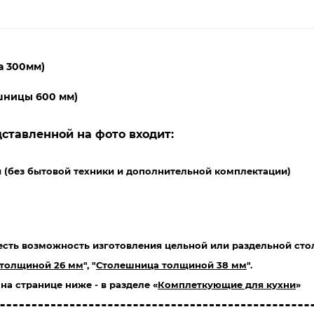
а 300мм)
ешницы 600 мм)
дставленной на фото входит:
й (без бытовой техники и дополнительной комплектации)
 есть возможность изготовления цельной или раздельной ст
толщиной 26 мм
", "
Столешница толщиной 38 мм
".
а странице ниже - в разделе «
Комплеткующие для кухни
»