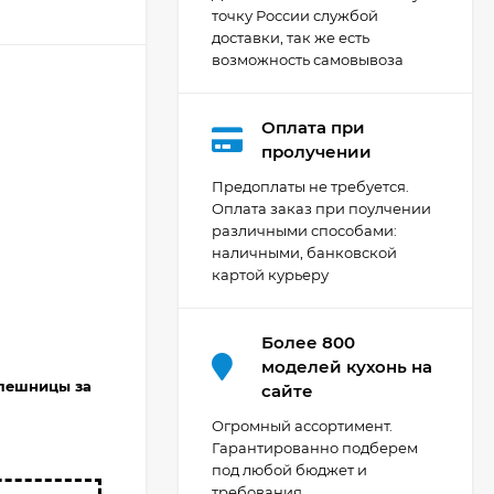
точку России службой
доставки, так же есть
возможность самовывоза
Оплата при
Кухня Мишель -
пролучении
длина 4,2 м
Предоплаты не требуется.
69 303
₽
Оплата заказ при поулчении
различными способами:
наличными, банковской
картой курьеру
Кухня Принцесса -
длина 2,4 м, ширина
1,2 м
44 091
₽
Более 800
моделей кухонь на
олешницы за
сайте
Кухня Point 1,2 м -
Огромный ассортимент.
длина 1,2 м
Гарантированно подберем
под любой бюджет и
13 655
₽
требования.