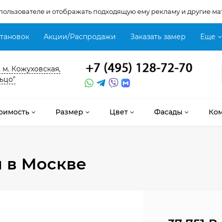
 пользователе и отображать подходящую ему рекламу и другие ма
становок
Акции/Распродажи
Заказать замер
Еще
, м. Кожуховская,
ьцо"
оимость
Размер
Цвет
Фасады
Ко
м
в Москве