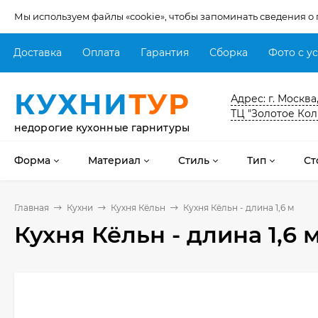
Мы используем файлы «cookie», чтобы запоминать сведения о
Доставка
Оплата
Гарантия
Сборка
Фото с у
КУХНИ
ТУР
Адрес: г. Москва
ТЦ "Золотое Кол
недорогие кухонные гарнитуры
Форма
Материал
Стиль
Тип
Ст
Главная
Кухни
Кухня Кёльн
Кухня Кёльн - длина 1,6 м
Кухня Кёльн - длина 1,6 