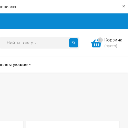
×
териалы.
Корзина
0
(пусто)
мплектующие