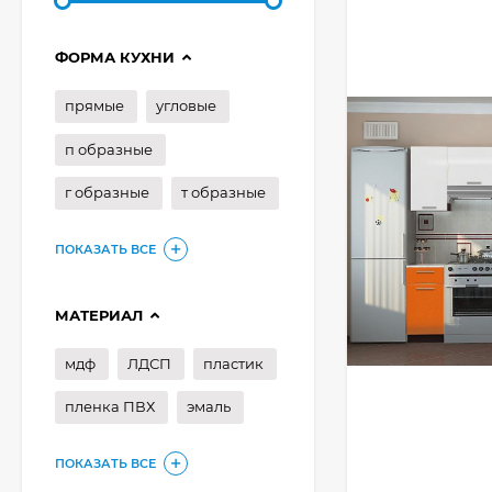
ФОРМА КУХНИ
прямые
угловые
п образные
г образные
т образные
ПОКАЗАТЬ ВСЕ
МАТЕРИАЛ
мдф
ЛДСП
пластик
пленка ПВХ
эмаль
ПОКАЗАТЬ ВСЕ