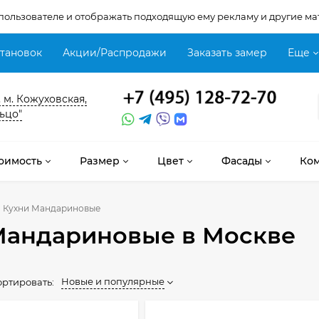
 пользователе и отображать подходящую ему рекламу и другие ма
становок
Акции/Распродажи
Заказать замер
Еще
, м. Кожуховская,
ьцо"
оимость
Размер
Цвет
Фасады
Ко
Кухни Мандариновые
Мандариновые
в Москве
Новые и популярные
ортировать: