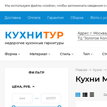
Мы используем файлы «cookie», чтобы запоминать сведения о
Доставка
Оплата
Гарантия
Сборка
Фото с у
КУХНИ
ТУР
Адрес: г. Москва
ТЦ "Золотое Кол
недорогие кухонные гарнитуры
Форма
Материал
Стиль
Тип
Ст
Главная
Кухни
ФИЛЬТР
Кухни 
ЦЕНА, РУБ.
С
—