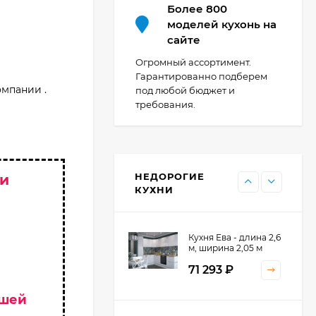
44 091
₽
Более 800
моделей кухонь на
сайте
Кухня Point 1,2 м -
Огромный ассортимент.
длина 1,2 м
Гарантированно подберем
омпании .
под любой бюджет и
13 655
₽
требования.
Кухня Point - длина 1
м
НЕДОРОГИЕ
 и
11 476
₽
КУХНИ
Кухня Ева - длина 2,6
м, ширина 2,05 м
71 293
₽
ашей