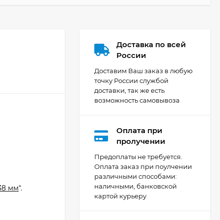
Доставка по всей
России
Доставим Ваш заказ в любую
точку России службой
доставки, так же есть
возможность самовывоза
Оплата при
Кухня Мишель -
пролучении
длина 4,2 м
Предоплаты не требуется.
69 303
₽
Оплата заказ при поулчении
й
различными способами:
наличными, банковской
38 мм
".
картой курьеру
Кухня Принцесса -
длина 2,4 м, ширина
1,2 м