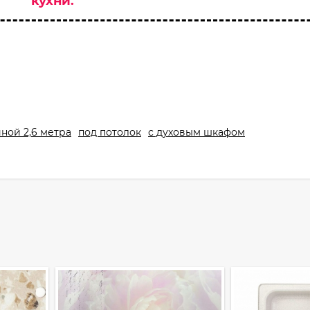
кухни.
ной 2,6 метра
под потолок
с духовым шкафом