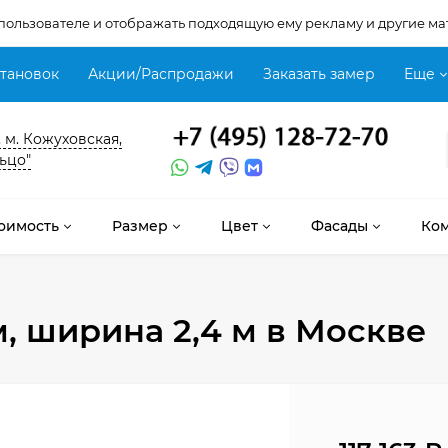
 пользователе и отображать подходящую ему рекламу и другие ма
становок
Акции/Распродажи
Заказать замер
Еще
, м. Кожуховская,
ьцо"
оимость
Размер
Цвет
Фасады
Ко
м, ширина 2,4 м
в Москве