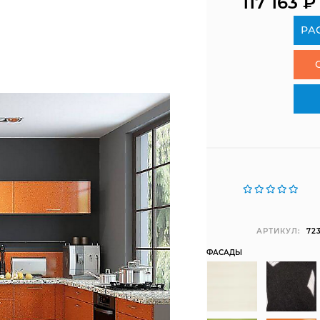
117 163
₽
РА
АРТИКУЛ:
72
ФАСАДЫ