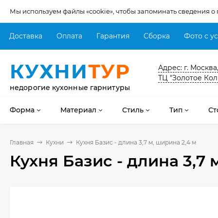
Мы используем файлы «cookie», чтобы запоминать сведения о
Доставка
Оплата
Гарантия
Сборка
Фото с у
КУХНИ
ТУР
Адрес: г. Москва
ТЦ "Золотое Кол
недорогие кухонные гарнитуры
Форма
Материал
Стиль
Тип
Ст
Главная
Кухни
Кухня Базис - длина 3,7 м, ширина 2,4 м
Кухня Базис - длина 3,7 