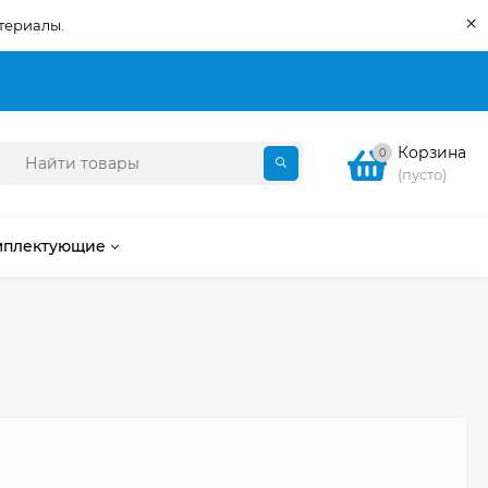
×
териалы.
Корзина
0
(пусто)
мплектующие