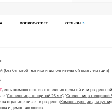
А
ВОПРОС-ОТВЕТ
ОТЗЫВЫ
3
т:
ой (без бытовой техники и дополнительной комплектации)
м
Т
, есть возможность изготовления цельной или раздельно
ле "
Столешница толщиной 26 мм
", "
Столешница толщиной 
на странице ниже - в разделе «
Комплектующие для кухни
»
овка и демонтаж ящика.