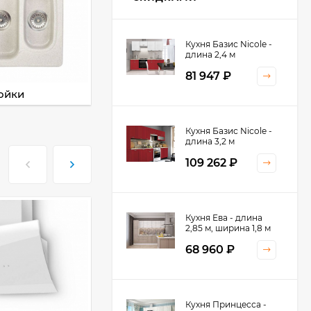
Кухня Базис Nicole -
Кухня TREND - длина
длина 2,4 м
1,3 м
81 947
₽
22 771
₽
ойки
Смесители
Кухня Базис Nicole -
Кухня Лондон - длина
длина 3,2 м
2,8 м, ширина 1,96 м
109 262
₽
75 507
₽
Кухня Ева - длина
Кухня Базис Nicole-
2,85 м, ширина 1,8 м
Mix 2,1 метра
68 960
₽
42 750
₽
Кухня Принцесса -
Кухня Базис-