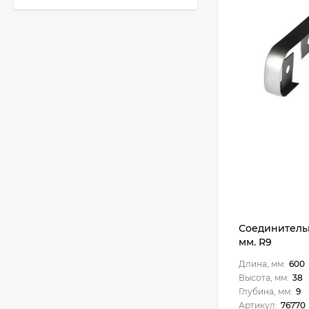
Кухня Классик -
длина 3,2 м
51 010
₽
Кухня TREND - длина
1,3 м
22 771
₽
Кухня Лондон - длина
2,8 м, ширина 1,96 м
Соединительн
75 507
₽
мм. R9
Длина, мм:
600
Высота, мм:
38
Глубина, мм:
9
Кухня Базис Nicole-
Mix 2,1 метра
Артикул:
76770