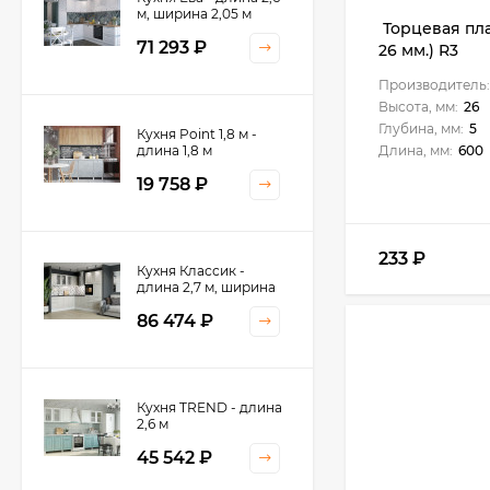
м, ширина 2,05 м
Торцевая пл
71 293
₽
26 мм.) R3
Производитель:
Высота, мм:
26
Глубина, мм:
5
Кухня Point 1,8 м -
длина 1,8 м
Длина, мм:
600
19 758
₽
233
₽
Кухня Классик -
длина 2,7 м, ширина
2,2 м
86 474
₽
Кухня TREND - длина
2,6 м
45 542
₽