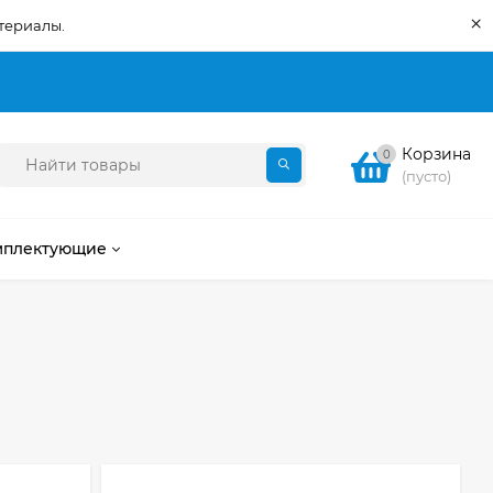
×
териалы.
Корзина
0
(пусто)
мплектующие