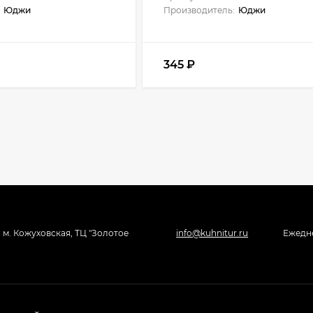
Юджи
Производитель:
Юджи
345
₽
, м. Кожуховская, ТЦ "Золотое
info@kuhnitur.ru
Ежедне