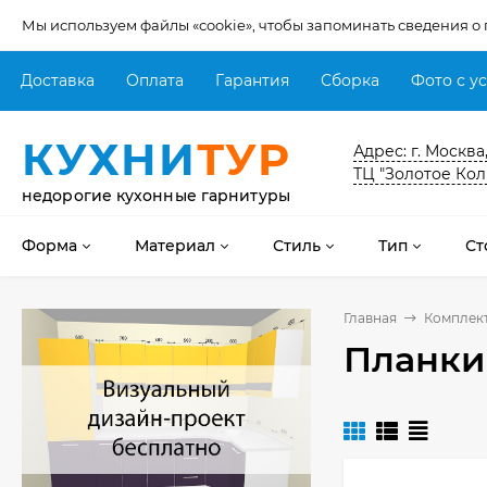
Мы используем файлы «cookie», чтобы запоминать сведения о
Доставка
Оплата
Гарантия
Сборка
Фото с у
КУХНИ
ТУР
Адрес: г. Москва
ТЦ "Золотое Кол
недорогие кухонные гарнитуры
Форма
Материал
Стиль
Тип
Ст
Главная
Комплек
Планки
Кухня Мишель -
длина 4,2 м
69 303
₽