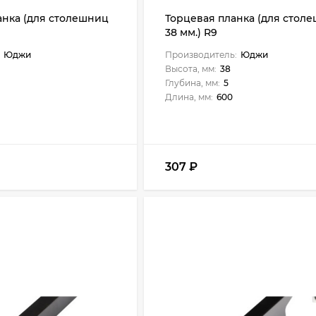
анка (для столешниц
Торцевая планка (для стол
38 мм.) R9
Юджи
Производитель:
Юджи
Высота, мм:
38
Глубина, мм:
5
Длина, мм:
600
307
₽