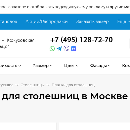
 пользователе и отображать подходящую ему рекламу и другие ма
становок
Акции/Распродажи
Заказать замер
Еще
, м. Кожуховская,
ьцо"
оимость
Размер
Цвет
Фасады
Ко
тующие
Столешницы
Планки для столешниц
 для столешниц
в Москве