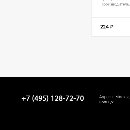
Производитель:
42 750
₽
224
₽
Кухня Базис-
Классика - длина 2,6
м
67 359
₽
Кухня Базис
Миксколор 2,4 метра
46 710
₽
Адрес: г. Москва
Кухня Базис
Кольцо"
Миксколор 2,5 метра
34 941
₽