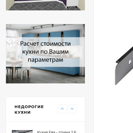
Кухня Принцесса -
длина 2,4 м, ширина
1,2 м
44 091
₽
Кухня Point 1,2 м -
длина 1,2 м
13 655
₽
Кухня Point - длина 1
м
НЕДОРОГИЕ
11 476
₽
КУХНИ
Кухня Ева - длина 2,6