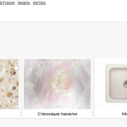
артуком
эмаль
ретро
Стеновые панели
М