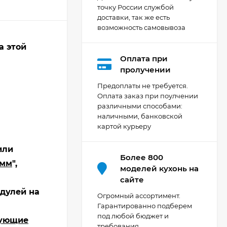
точку России службой
доставки, так же есть
возможность самовывоза
а этой
Оплата при
Кухня Мишель -
пролучении
длина 4,2 м
Предоплаты не требуется.
69 303
₽
Оплата заказ при поулчении
различными способами:
наличными, банковской
картой курьеру
Кухня Принцесса -
длина 2,4 м, ширина
1,2 м
или
44 091
₽
Более 800
 мм
",
моделей кухонь на
сайте
одулей на
Кухня Point 1,2 м -
Огромный ассортимент.
длина 1,2 м
Гарантированно подберем
под любой бюджет и
13 655
₽
ующие
требования.