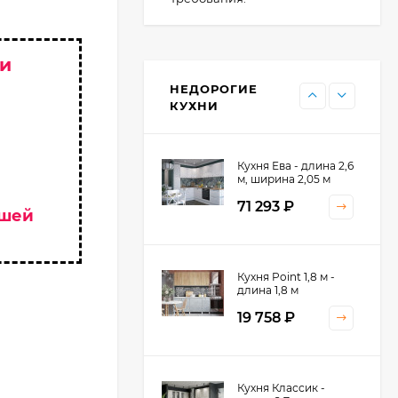
Кухня Point - длина 1
 и
м
НЕДОРОГИЕ
11 476
₽
КУХНИ
Кухня Ева - длина 2,6
м, ширина 2,05 м
71 293
₽
ашей
Кухня Принцесса -
Кухня Point 1,8 м -
длина 2,4 м
длина 1,8 м
38 767
₽
19 758
₽
Кухня Оптима - длина
Кухня Классик -