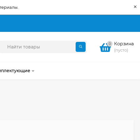
×
териалы.
Корзина
0
(пусто)
мплектующие