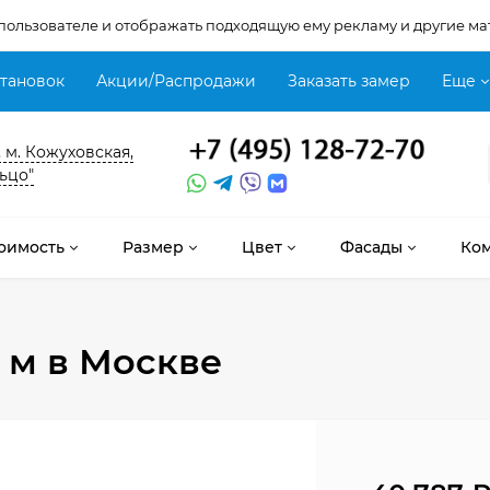
 пользователе и отображать подходящую ему рекламу и другие ма
становок
Акции/Распродажи
Заказать замер
Еще
, м. Кожуховская,
ьцо"
оимость
Размер
Цвет
Фасады
Ко
 м
в Москве