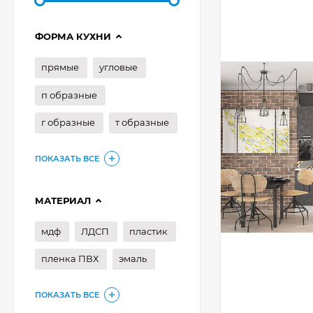
ФОРМА КУХНИ
прямые
угловые
п образные
г образные
т образные
ПОКАЗАТЬ ВСЕ
МАТЕРИАЛ
мдф
ЛДСП
пластик
пленка ПВХ
эмаль
ПОКАЗАТЬ ВСЕ