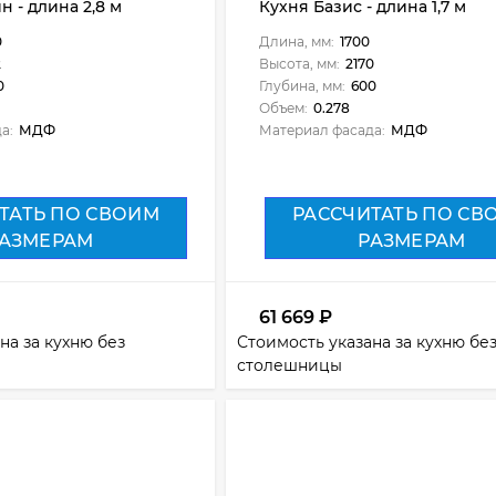
н - длина 2,8 м
Кухня Базис - длина 1,7 м
0
Длина, мм:
1700
2
Высота, мм:
2170
0
Глубина, мм:
600
Объем:
0.278
а:
МДФ
Материал фасада:
МДФ
ТАТЬ ПО СВОИМ
РАССЧИТАТЬ ПО СВ
АЗМЕРАМ
РАЗМЕРАМ
61 669
₽
на за кухню без
Стоимость указана за кухню бе
столешницы