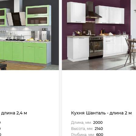
 длина 2,4 м
Кухня Шанталь - длина 2 м
0
Длина, мм:
2000
0
Высота, мм:
2140
0
Глубина, мм:
600