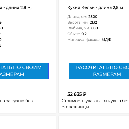
- длина 2,8 м,
Кухня Кёльн - длина 2,8 м
Длина, мм:
2800
е
Высота, мм:
2132
00
Глубина, мм:
600
0
Объем:
0.2
0
Материал фасада:
МДФ
6
ТАТЬ ПО СВОИМ
РАССЧИТАТЬ ПО СВ
АЗМЕРАМ
РАЗМЕРАМ
52 635
₽
на за кухню без
Стоимость указана за кухню бе
столешницы