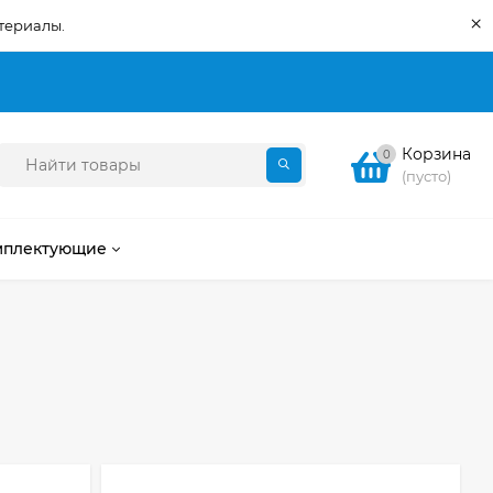
×
териалы.
Корзина
0
(пусто)
мплектующие