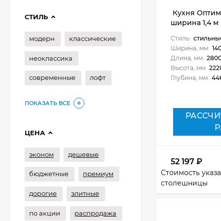
Кухня Оптима 
СТИЛЬ
ширина 1,4 м
модерн
классические
Стиль:
стильны
Ширина, мм:
14
неоклассика
Длина, мм:
280
Высота, мм:
222
современные
лофт
Глубина, мм:
44
ПОКАЗАТЬ ВСЕ
РАССЧИ
Р
ЦЕНА
эконом
дешевые
52 197
₽
Стоимость указа
бюджетные
премиум
столешницы
дорогие
элитные
по акции
распродажа