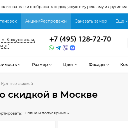
 пользователе и отображать подходящую ему рекламу и другие ма
становок
Акции/Распродажи
Заказать замер
Еще
, м. Кожуховская,
ьцо"
оимость
Размер
Цвет
Фасады
Ко
Кухни со скидкой
со скидкой
в Москве
Новые и популярные
ортировать: