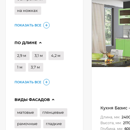
на ножках
ПОКАЗАТЬ ВСЕ
ПО ДЛИНЕ
2,9 м
3,1 м
4,2 м
1 м
3,7 м
ПОКАЗАТЬ ВСЕ
ВИДЫ ФАСАДОВ
Кухня Базис -
матовые
глянцевые
Длина, мм:
240
Высота, мм:
217
рамочные
гладкие
Глубина, мм:
60