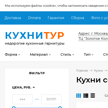
Мы используем файлы «cookie», чтобы запоминать сведения о
Доставка
Оплата
Гарантия
Сборка
Фото с у
КУХНИ
ТУР
Адрес: г. Москва
ТЦ "Золотое Кол
недорогие кухонные гарнитуры
Форма
Материал
Стиль
Тип
Ст
Главная
Кухни
ФИЛЬТР
Кухни 
ЦЕНА, РУБ.
С
—