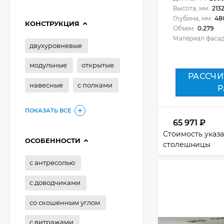
Высота, мм:
213
Глубина, мм:
48
КОНСТРУКЦИЯ
Объем:
0.279
Материал фасад
двухуровневые
модульные
открытые
РАССЧИ
навесные
с полками
Р
ПОКАЗАТЬ ВСЕ
65 971
₽
Стоимость указа
ОСОБЕННОСТИ
столешницы
с антресолью
с доводчиками
со скошенным углом
с витражами