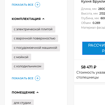
Кухня Брукли
ПОКАЗАТЬ ВСЕ
Длина, мм:
280
Высота, мм:
213
Глубина, мм:
60
КОМПЛЕКТАЦИЯ
Объем:
0.269
Материал фасад
с электрической плитой
с варочной поверхностью
РАССЧИ
с посудомоечной машиной
Р
с мойкой
с холодильником
58 471
₽
Стоимость указа
столешницы
ПОКАЗАТЬ ВСЕ
ПОМЕЩЕНИЕ
для студии