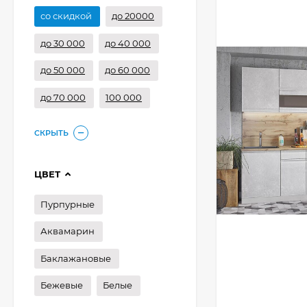
со скидкой
до 20000
до 30 000
до 40 000
до 50 000
до 60 000
до 70 000
100 000
СКРЫТЬ
ЦВЕТ
Пурпурные
Аквамарин
Баклажановые
Бежевые
Белые