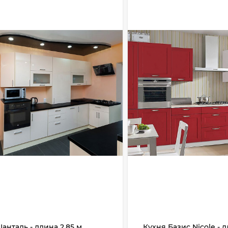
анталь - длина 2,85 м,
Кухня Базис Nicole - д