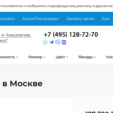
 пользователе и отображать подходящую ему рекламу и другие ма
становок
Акции/Распродажи
Заказать замер
Еще
, м. Кожуховская,
ьцо"
оимость
Размер
Цвет
Фасады
Ко
в Москве