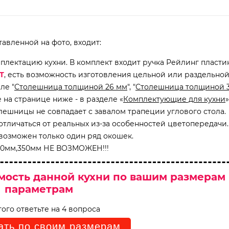
ставленной на фото, входит:
мплектацию кухни. В комплект входит ручка Рейлинг пласти
Т
, есть возможность изготовления цельной или раздельно
ле "
Столешница толщиной 26 мм
", "
Столешница толщиной 
на странице ниже - в разделе «
Комплектующие для кухни
»
олешницы не совпадает с завалом трапеции углового стола.
отличаться от реальных из-за особенностей цветопередачи.
возможен только один ряд окошек.
300мм,350мм НЕ ВОЗМОЖЕН!!!
мость данной кухни по вашим размерам
параметрам
того ответьте на 4 вопроса
ать по своим размерам