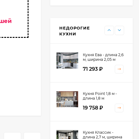
Кухня Point - длина 1
ашей
м
НЕДОРОГИЕ
11 476
₽
КУХНИ
Кухня Ева - длина 2,6
м, ширина 2,05 м
71 293
₽
Кухня Принцесса -
Кухня Point 1,8 м -
длина 2,4 м
длина 1,8 м
38 767
₽
19 758
₽
Кухня Оптима - длина
Кухня Классик -
2,8 м, ширина 1,4 м
длина 2,7 м, ширина