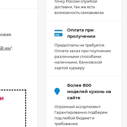
точку России службой
доставки, так же есть
возможность самовывоза
Оплата при
ковая.
Кухня Мишель -
пролучении
длина 4,2 м
й
Предоплаты не требуется.
38 мм
".
69 303
₽
Оплата заказ при поулчении
различными способами:
наличными, банковской
картой курьеру
Кухня Принцесса -
длина 2,4 м, ширина
1,2 м
44 091
₽
Более 800
моделей кухонь на
 и
сайте
Кухня Point 1,2 м -
Огромный ассортимент.
длина 1,2 м
Гарантированно подберем
под любой бюджет и
13 655
₽
требования.