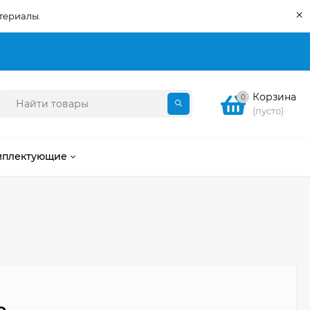
×
териалы.
Корзина
0
(пусто)
мплектующие