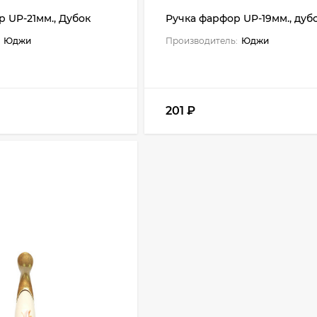
 UP-21мм., Дубок
Ручка фарфор UP-19мм., дуб
Юджи
Производитель:
Юджи
201
₽