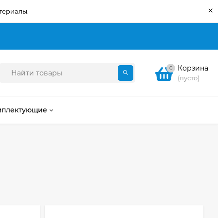
×
териалы.
Корзина
0
(пусто)
мплектующие