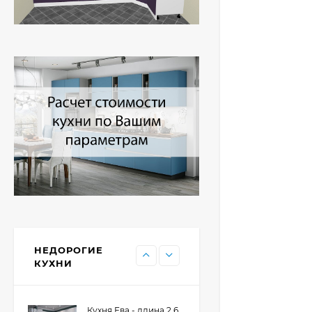
Кухня Принцесса -
длина 2,4 м, ширина
1,2 м
44 091
₽
Кухня Point 1,2 м -
длина 1,2 м
13 655
₽
Кухня Point - длина 1
м
НЕДОРОГИЕ
11 476
₽
КУХНИ
Кухня Ева - длина 2,6