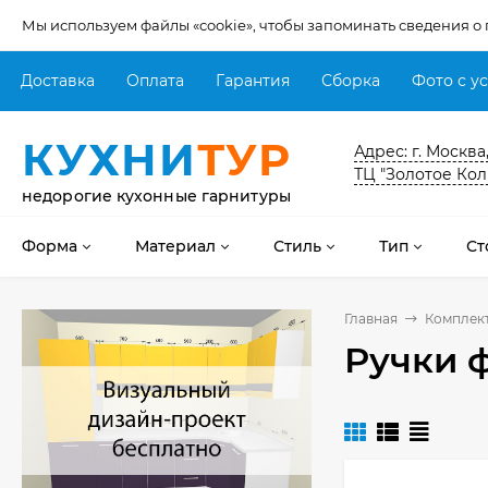
Мы используем файлы «cookie», чтобы запоминать сведения о
Доставка
Оплата
Гарантия
Сборка
Фото с у
КУХНИ
ТУР
Адрес: г. Москва
ТЦ "Золотое Кол
недорогие кухонные гарнитуры
Форма
Материал
Стиль
Тип
Ст
Главная
Комплек
Ручки 
Кухня Мишель -
длина 4,2 м
69 303
₽