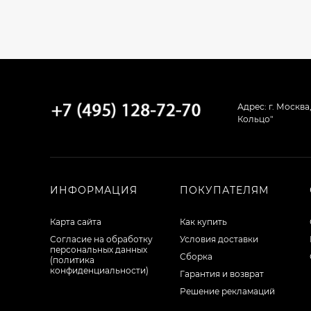
42 750
₽
Кухня Базис-
Классика - длина 2,6
м
67 359
₽
Адрес: г. Москва
Кольцо"
Кухня Базис
Миксколор 2,4 метра
46 710
₽
ИНФОРМАЦИЯ
ПОКУПАТЕЛЯМ
Карта сайта
Как купить
Согласие на обработку
Условия доставки
Кухня Базис
персональных данных
Миксколор 2,5 метра
Сборка
(политика
конфиденциальности)
Гарантия и возврат
34 941
₽
Решение рекламаций