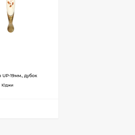
 UP-19мм., дубок
Юджи