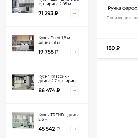
м, ширина 2,05 м
Ручка фарфор
71 293
₽
Производитель:
Кухня Point 1,8 м -
длина 1,8 м
180
₽
19 758
₽
Кухня Классик -
длина 2,7 м, ширина
2,2 м
86 474
₽
Кухня TREND - длина
2,6 м
45 542
₽