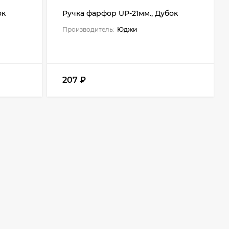
ок
Ручка фарфор UP-21мм., Дубок
Производитель:
Юджи
207
₽