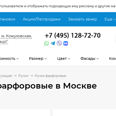
 пользователе и отображать подходящую ему рекламу и другие ма
становок
Акции/Распродажи
Заказать замер
Еще
, м. Кожуховская,
ьцо"
оимость
Размер
Цвет
Фасады
Ко
тующие
Ручки
Ручки фарфоровые
фарфоровые
в Москве