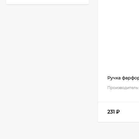
Кухня Классик -
длина 3,2 м
51 010
₽
Кухня TREND - длина
1,3 м
22 771
₽
Ручка фарфор
Производитель:
Кухня Лондон - длина
2,8 м, ширина 1,96 м
75 507
₽
231
₽
Кухня Базис Nicole-
Mix 2,1 метра