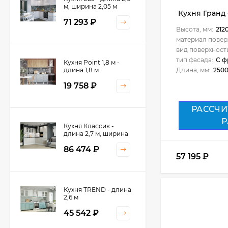
м, ширина 2,05 м
Кухня Гранд -
71 293
₽
Высота, мм:
212
материал повер
вид поверхност
тип фасада:
С ф
Кухня Point 1,8 м -
длина 1,8 м
Длина, мм:
250
19 758
₽
РАССЧИ
Р
Кухня Классик -
длина 2,7 м, ширина
2,2 м
86 474
₽
57 195
₽
Кухня TREND - длина
2,6 м
45 542
₽