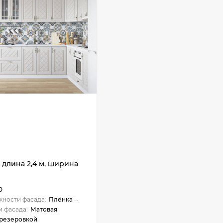
- длина 2,4 м, ширина
0
хности фасада:
Плёнка ПВХ
и фасада:
Матовая
резеровкой