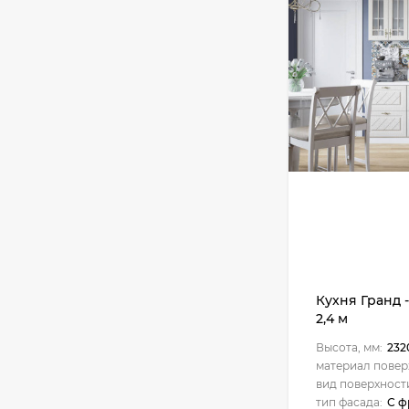
Кухня Камелия -
длина 3,05 м
53 319
₽
Кухня Ева - длина
2,85 м, ширина 1,8 м
68 960
₽
Кухня Оптима - длина
2,85 м, ширина 1,8 м
47 955
₽
Кухня Гранд 
2,4 м
Высота, мм:
232
материал повер
Кухня Принцесса -
длина 3,05 м
вид поверхност
тип фасада:
С ф