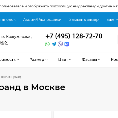
 пользователе и отображать подходящую ему рекламу и другие ма
становок
Акции/Распродажи
Заказать замер
Еще
, м. Кожуховская,
ьцо"
оимость
Размер
Цвет
Фасады
Ко
Кухня Гранд
Гранд
в Москве