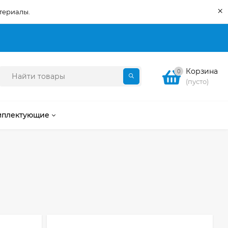
×
териалы.
Корзина
0
(пусто)
мплектующие