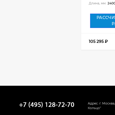
34 008
₽
Длина, мм:
240
РАССЧИ
Кухня Кёльн - длина
Р
2,8 м, ширина 2 м
82 201
₽
105 295
₽
Кухня Люкс - длина
3,4 м
55 200
₽
Кухня Базис - длина
2,6 м
62 100
₽
Адрес: г. Москва
Кольцо"