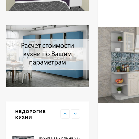
Кухня Принцесса -
длина 2,4 м, ширина
1,2 м
44 091
₽
Кухня Point 1,2 м -
длина 1,2 м
13 655
₽
Кухня Point - длина 1
м
НЕДОРОГИЕ
11 476
₽
КУХНИ
Кухня Ева - длина 2,6