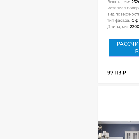
Высота, мм:
232
42 750
₽
материал повер
вид поверхност
тип фасада:
С ф
Длина, мм:
220
Кухня Базис-
Классика - длина 2,6
м
РАССЧИ
67 359
₽
Р
Кухня Базис
97 113
₽
Миксколор 2,4 метра
46 710
₽
Кухня Базис
Миксколор 2,5 метра
34 941
₽