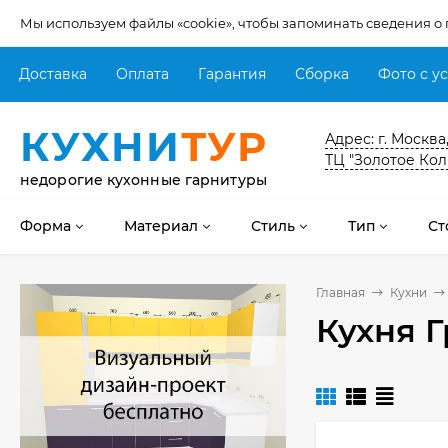
Мы используем файлы «cookie», чтобы запоминать сведения о
Доставка
Оплата
Гарантия
Сборка
Фото с у
КУХНИ
ТУР
Адрес: г. Москва
ТЦ "Золотое Кол
недорогие кухонные гарнитуры
Форма
Материал
Стиль
Тип
Ст
Главная
Кухни
Кухня 
Кухня Мишель -
длина 4,2 м
69 303
₽