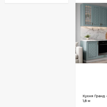
Кухня Классик -
длина 3,2 м
51 010
₽
Кухня TREND - длина
1,3 м
22 771
₽
Кухня Лондон - длина
2,8 м, ширина 1,96 м
75 507
₽
Кухня Гранд -
1,8 м
Кухня Базис Nicole-
Mix 2,1 метра