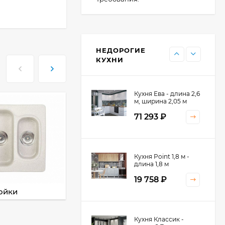
Кухня Point - длина 1
м
НЕДОРОГИЕ
11 476
₽
КУХНИ
Кухня Ева - длина 2,6
м, ширина 2,05 м
71 293
₽
Кухня Принцесса -
Кухня Point 1,8 м -
длина 2,4 м
длина 1,8 м
38 767
₽
19 758
₽
ойки
Смесители
Кухня Оптима - длина
Кухня Классик -