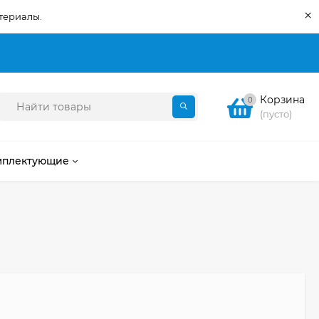
×
териалы.
Корзина
0
(пусто)
мплектующие