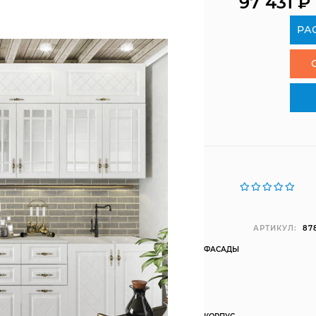
97 431
₽
РА
АРТИКУЛ:
87
ФАСАДЫ