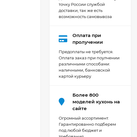
точку России службой
доставки, так же есть
возможность самовывоза
Оплата при
Кухня Мишель -
пролучении
длина 4,2 м
Предоплаты не требуется.
69 303
₽
Оплата заказ при поулчении
различными способами:
наличными, банковской
картой курьеру
Кухня Принцесса -
длина 2,4 м, ширина
1,2 м
44 091
₽
Более 800
моделей кухонь на
сайте
Кухня Point 1,2 м -
Огромный ассортимент.
длина 1,2 м
Гарантированно подберем
под любой бюджет и
13 655
₽
требования.