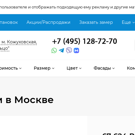
 пользователе и отображать подходящую ему рекламу и другие ма
становок
Акции/Распродажи
Заказать замер
Еще
, м. Кожуховская,
ьцо"
оимость
Размер
Цвет
Фасады
Ко
м
в Москве