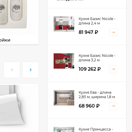
Кухня Базис Nicole -
Кухня TREND - длина
длина 2,4 м
1,3 м
81 947
₽
22 771
₽
ойки
Смесители
Кухня Базис Nicole -
Кухня Лондон - длина
длина 3,2 м
2,8 м, ширина 1,96 м
109 262
₽
75 507
₽
Кухня Ева - длина
Кухня Базис Nicole-
2,85 м, ширина 1,8 м
Mix 2,1 метра
68 960
₽
42 750
₽
Кухня Принцесса -
Кухня Базис-