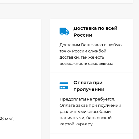
Доставка по всей
России
Доставим Ваш заказ в любую
точку России службой
доставки, так же есть
возможность самовывоза
Оплата при
Кухня Мишель -
пролучении
длина 4,2 м
Предоплаты не требуется.
69 303
₽
Оплата заказ при поулчении
й
различными способами:
наличными, банковской
38 мм
".
картой курьеру
Кухня Принцесса -
длина 2,4 м, ширина
1,2 м