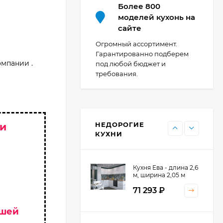
44 091
₽
Более 800
моделей кухонь на
сайте
Кухня Point 1,2 м -
Огромный ассортимент.
длина 1,2 м
Гарантированно подберем
омпании .
под любой бюджет и
13 655
₽
требования.
Кухня Point - длина 1
м
НЕДОРОГИЕ
 и
11 476
₽
КУХНИ
Кухня Ева - длина 2,6
м, ширина 2,05 м
71 293
₽
ашей