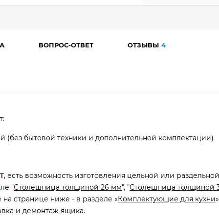
А
ВОПРОС-ОТВЕТ
ОТЗЫВЫ
4
т:
ой (без бытовой техники и дополнительной комплектации)
Т
, есть возможность изготовления цельной или раздельно
ле "
Столешница толщиной 26 мм
", "
Столешница толщиной 
на странице ниже - в разделе «
Комплектующие для кухни
»
овка и демонтаж ящика.