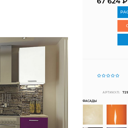
67 624
₽
РА
АРТИКУЛ:
72
ФАСАДЫ