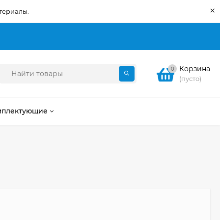
×
териалы.
Корзина
0
(пусто)
мплектующие