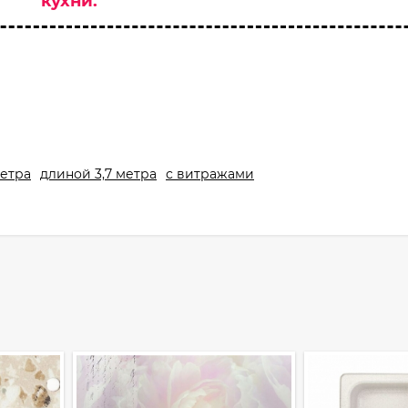
кухни.
метра
длиной 3,7 метра
с витражами