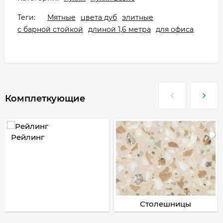
Теги:
Мятные
цвета дуб
элитные
с барной стойкой
длиной 1,6 метра
для офиса
Комплеткующие
Рейлинг
Столешницы