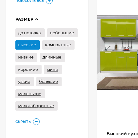
ПОКАЗАТЬ ВСЕ
РАЗМЕР
до потолка
небольшие
высокие
компактные
низкие
длинные
короткие
мини
узкие
большие
маленькие
малогабаритные
СКРЫТЬ
Высокий кух