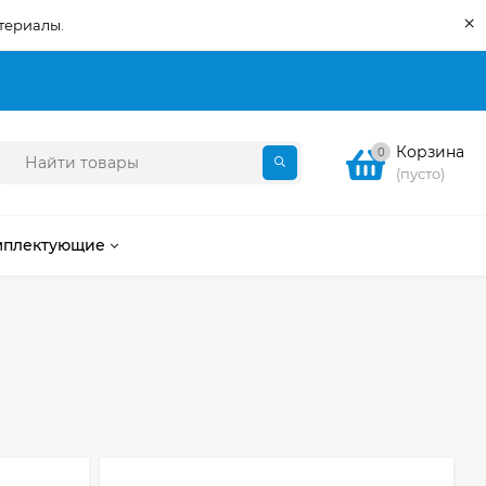
×
териалы.
Корзина
0
(пусто)
мплектующие