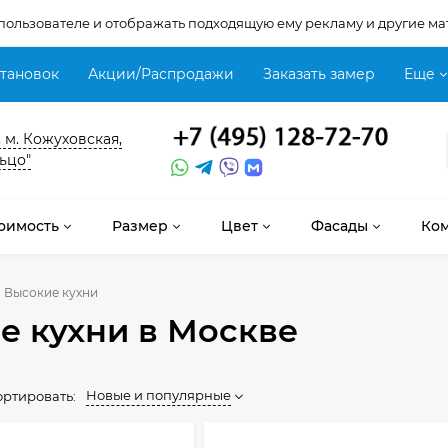
 пользователе и отображать подходящую ему рекламу и другие ма
становок
Акции/Распродажи
Заказать замер
Еще
, м. Кожуховская,
ьцо"
оимость
Размер
Цвет
Фасады
Ко
Высокие кухни
е кухни
в Москве
Новые и популярные
ортировать: