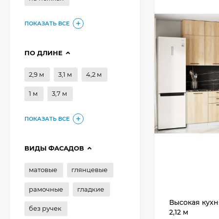
ПОКАЗАТЬ ВСЕ
ПО ДЛИНЕ
2,9 м
3,1 м
4,2 м
1 м
3,7 м
ПОКАЗАТЬ ВСЕ
ВИДЫ ФАСАДОВ
матовые
глянцевые
рамочные
гладкие
Высокая кухн
без ручек
2,12 м