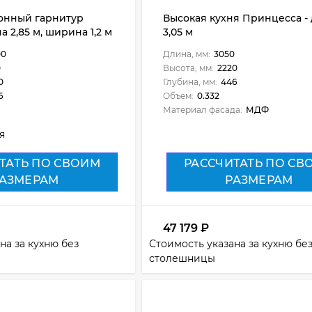
онный гарнитур
Высокая кухня Принцесса -
а 2,85 м, ширина 1,2 м
3,05 м
00
Длина, мм:
3050
0
Высота, мм:
2220
0
Глубина, мм:
446
6
Объем:
0.332
Материал фасада:
МДФ
я
ТАТЬ ПО СВОИМ
РАССЧИТАТЬ ПО СВ
АЗМЕРАМ
РАЗМЕРАМ
47 179
₽
на за кухню без
Стоимость указана за кухню бе
столешницы