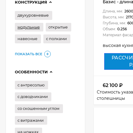
Базис - длина
КОНСТРУКЦИЯ
Длина, мм:
260
двухуровневые
Высота, мм:
217
Глубина, мм:
60
модульные
открытые
Объем:
0.256
Материал фасад
навесные
с полками
высокая кухн
ПОКАЗАТЬ ВСЕ
РАССЧИ
Р
ОСОБЕННОСТИ
с антресолью
62 100
₽
Стоимость указа
с доводчиками
столешницы
со скошенным углом
с витражами
на ножках