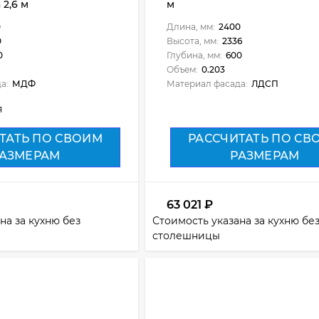
 2,6 м
м
0
Длина, мм:
2400
0
Высота, мм:
2336
0
Глубина, мм:
600
Объем:
0.203
а:
МДФ
Материал фасада:
ЛДСП
я
ТАТЬ ПО СВОИМ
РАССЧИТАТЬ ПО СВ
АЗМЕРАМ
РАЗМЕРАМ
63 021
₽
на за кухню без
Стоимость указана за кухню бе
столешницы