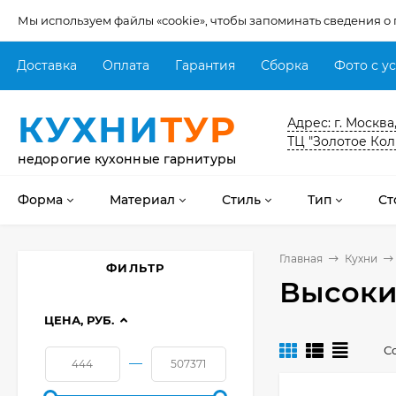
Мы используем файлы «cookie», чтобы запоминать сведения о
Доставка
Оплата
Гарантия
Сборка
Фото с у
КУХНИ
ТУР
Адрес: г. Москва
ТЦ "Золотое Кол
недорогие кухонные гарнитуры
Форма
Материал
Стиль
Тип
Ст
Главная
Кухни
ФИЛЬТР
Высоки
ЦЕНА, РУБ.
С
—