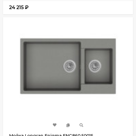
24 215
₽
Мойка Longran Enigma ENG860.50015