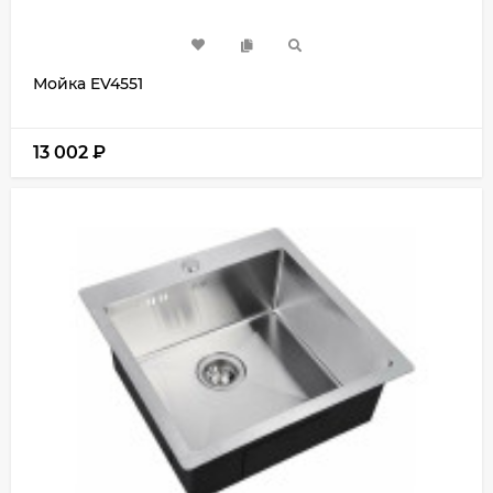
Мойка EV4551
13 002
₽