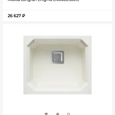
26 627
₽