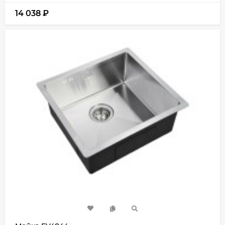
14 038
₽