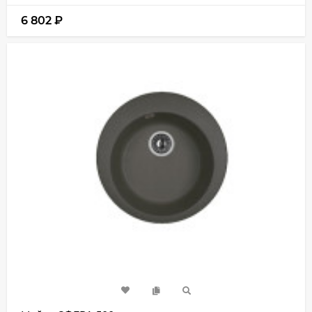
6 802
₽