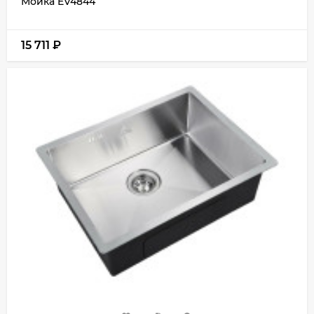
Мойка EV4844
15 711
₽