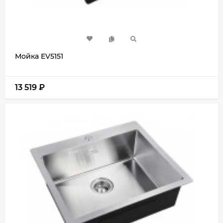
Мойка EV5151
13 519
₽