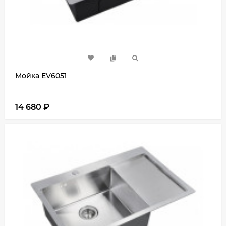
Мойка EV6051
14 680
₽