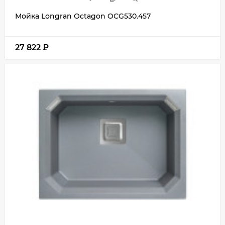
Мойка Longran Octagon OCG530.457
27 822
₽