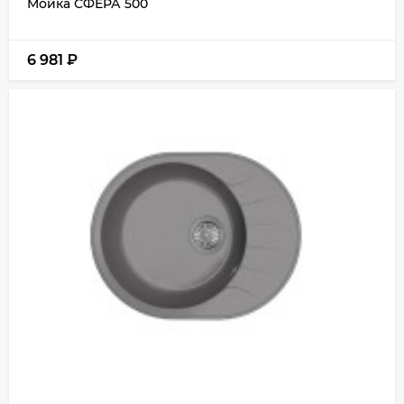
Мойка СФЕРА 500
6 981
₽