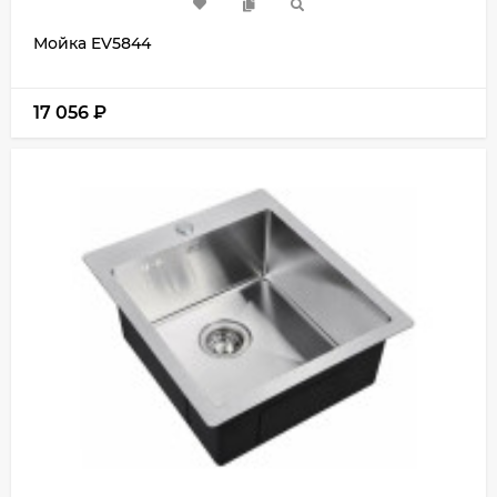
Мойка EV5844
17 056
₽