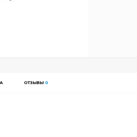
А
ОТЗЫВЫ
0