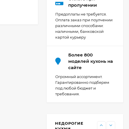
Кухня Мишель -
пролучении
длина 4,2 м
Предоплаты не требуется.
69 303
₽
Оплата заказ при поулчении
различными способами:
наличными, банковской
картой курьеру
Кухня Принцесса -
длина 2,4 м, ширина
1,2 м
44 091
₽
Более 800
моделей кухонь на
сайте
Кухня Point 1,2 м -
Огромный ассортимент.
длина 1,2 м
Гарантированно подберем
под любой бюджет и
13 655
₽
требования.
Кухня Point - длина 1
м
НЕДОРОГИЕ
11 476
₽
КУХНИ