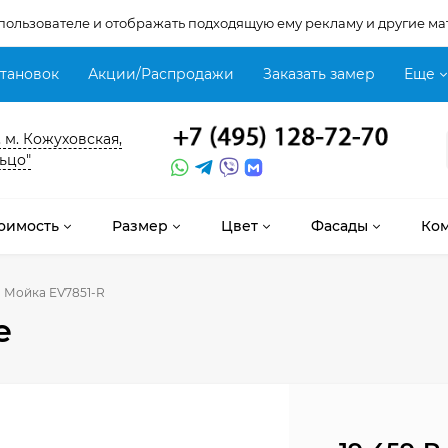
 пользователе и отображать подходящую ему рекламу и другие ма
становок
Акции/Распродажи
Заказать замер
Еще
, м. Кожуховская,
ьцо"
оимость
Размер
Цвет
Фасады
Ко
Мойка EV7851-R
е