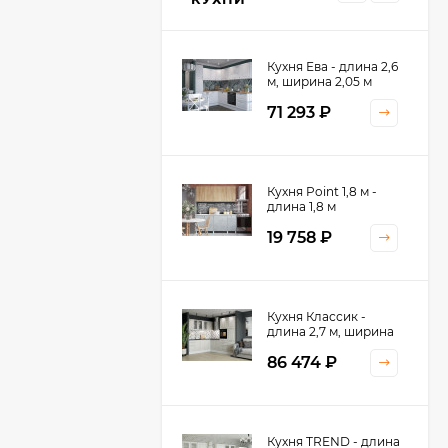
Кухня Ева - длина 2,6
м, ширина 2,05 м
71 293
₽
Кухня Принцесса -
Кухня Point 1,8 м -
длина 2,4 м
длина 1,8 м
38 767
₽
19 758
₽
Кухня Оптима - длина
Кухня Классик -
2,8 м, ширина 1,4 м
длина 2,7 м, ширина
2,2 м
52 197
₽
86 474
₽
Кухня Камелия -
Кухня TREND - длина