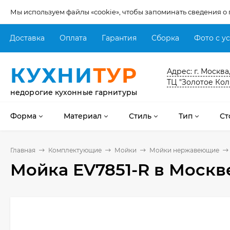
Мы используем файлы «cookie», чтобы запоминать сведения о
Доставка
Оплата
Гарантия
Сборка
Фото с у
КУХНИ
ТУР
Адрес: г. Москва
ТЦ "Золотое Кол
недорогие кухонные гарнитуры
Форма
Материал
Стиль
Тип
Ст
Главная
Комплектующие
Мойки
Мойки нержавеющие
Мойка EV7851-R
в Москв