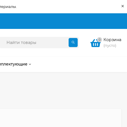
×
териалы.
Корзина
0
(пусто)
мплектующие