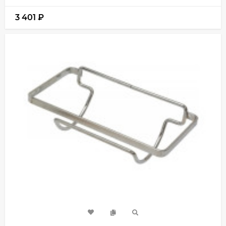
3 401
₽