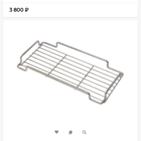
3 800
₽