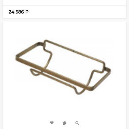
24 586
₽