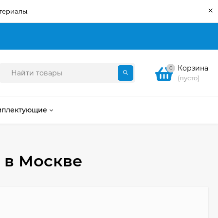
×
териалы.
Корзина
0
(пусто)
мплектующие
в Москве