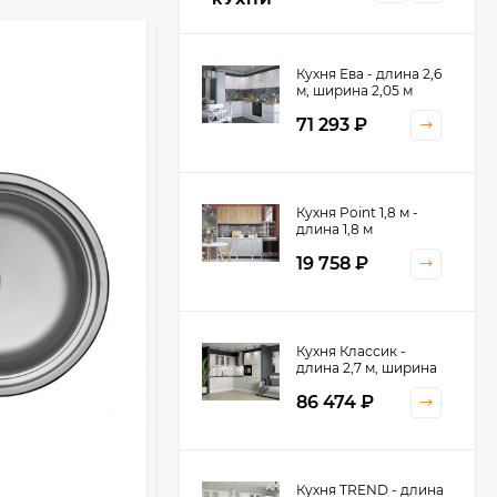
Кухня Ева - длина 2,6
м, ширина 2,05 м
71 293
₽
Кухня Принцесса -
Кухня Point 1,8 м -
длина 2,4 м
длина 1,8 м
38 767
₽
19 758
₽
Кухня Оптима - длина
Кухня Классик -
2,8 м, ширина 1,4 м
длина 2,7 м, ширина
2,2 м
52 197
₽
86 474
₽
Кухня Камелия -
Кухня TREND - длина