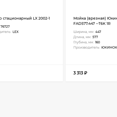
 стационарный LX 2002-1
Мойка (врезная) Юки
FAD577.447 --T6K 1R
76727
итель:
LEX
Ширина, мм:
447
Длина, мм:
577
Глубина, мм:
160
Производитель:
ЮКИНОК
3 313
₽