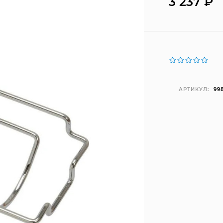
3 237
₽
АРТИКУЛ:
99