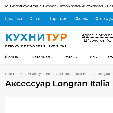
Мы используем файлы «cookie», чтобы запоминать сведения о
Доставка
Оплата
Гарантия
Сборка
Фото с у
КУХНИ
ТУР
Адрес: г. Москва
ТЦ "Золотое Кол
недорогие кухонные гарнитуры
Форма
Материал
Стиль
Тип
Ст
Главная
Комплектующие
Доп. комплектация
Аксессуар L
Аксессуар Longran Itali