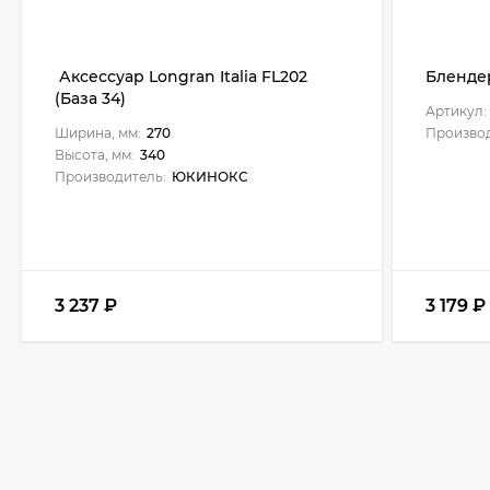
Аксессуар Longran Italia FL202
Блендер
(База 34)
Артикул:
Ширина, мм:
270
Производ
Высота, мм:
340
Производитель:
ЮКИНОКС
3 237
₽
3 179
₽