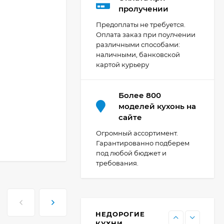
Кухня Мишель -
пролучении
длина 4,2 м
Предоплаты не требуется.
69 303
₽
Оплата заказ при поулчении
различными способами:
наличными, банковской
картой курьеру
Кухня Принцесса -
длина 2,4 м, ширина
1,2 м
44 091
₽
Более 800
моделей кухонь на
сайте
Кухня Point 1,2 м -
Огромный ассортимент.
длина 1,2 м
Гарантированно подберем
под любой бюджет и
13 655
₽
требования.
Кухня Point - длина 1
м
НЕДОРОГИЕ
11 476
₽
КУХНИ