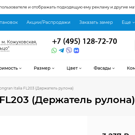
 пользователе и отображать подходящую ему рекламу и другие ма
становок
Акции/Распродажи
Заказать замер
Еще
, м. Кожуховская,
ьцо"
оимость
Размер
Цвет
Фасады
Ко
ongran Italia FL203 (Держатель рулона)
a FL203 (Держатель рулона)