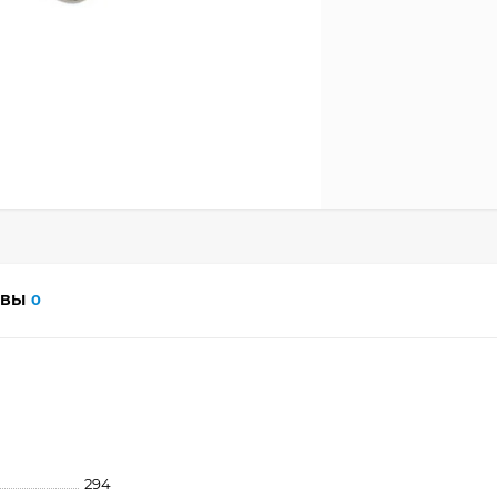
ЫВЫ
0
294