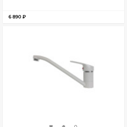
6 890
₽