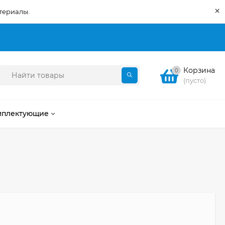
×
териалы.
Корзина
0
(пусто)
мплектующие