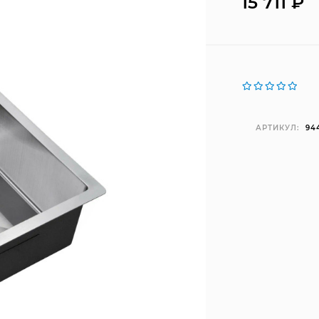
15 711
₽
АРТИКУЛ:
94