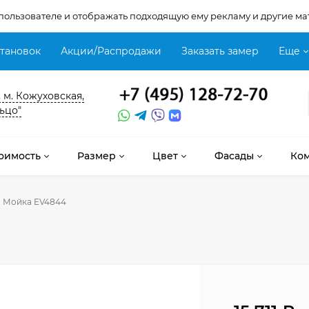
 пользователе и отображать подходящую ему рекламу и другие ма
становок
Акции/Распродажи
Заказать замер
Еще
, м. Кожуховская,
ьцо"
оимость
Размер
Цвет
Фасады
Ко
Мойка EV4844