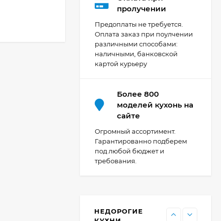
Кухня Мишель -
пролучении
длина 4,2 м
Предоплаты не требуется.
69 303
₽
Оплата заказ при поулчении
различными способами:
наличными, банковской
картой курьеру
Кухня Принцесса -
длина 2,4 м, ширина
1,2 м
44 091
₽
Более 800
моделей кухонь на
сайте
Кухня Point 1,2 м -
Огромный ассортимент.
длина 1,2 м
Гарантированно подберем
под любой бюджет и
13 655
₽
требования.
Кухня Point - длина 1
м
НЕДОРОГИЕ
11 476
₽
КУХНИ