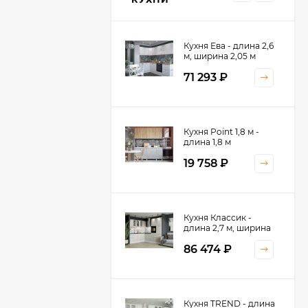
Кухня Ева - длина 2,6
м, ширина 2,05 м
71 293
₽
Кухня Принцесса -
Кухня Point 1,8 м -
длина 2,4 м
длина 1,8 м
38 767
₽
19 758
₽
Кухня Оптима - длина
Кухня Классик -
2,8 м, ширина 1,4 м
длина 2,7 м, ширина
2,2 м
52 197
₽
86 474
₽
Кухня Камелия -
Кухня TREND - длина