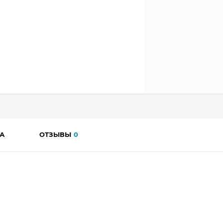
А
ОТЗЫВЫ
0