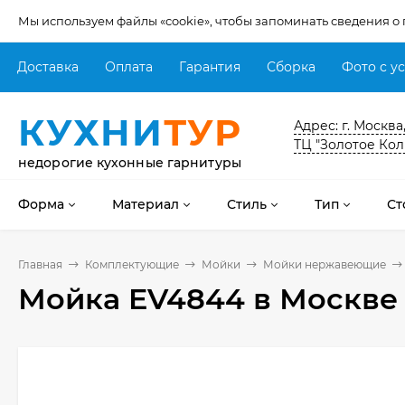
Мы используем файлы «cookie», чтобы запоминать сведения о
Доставка
Оплата
Гарантия
Сборка
Фото с у
КУХНИ
ТУР
Адрес: г. Москва
ТЦ "Золотое Кол
недорогие кухонные гарнитуры
Форма
Материал
Стиль
Тип
Ст
Главная
Комплектующие
Мойки
Мойки нержавеющие
Мойка EV4844
в Москве