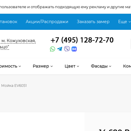
 пользователе и отображать подходящую ему рекламу и другие ма
становок
Акции/Распродажи
Заказать замер
Еще
, м. Кожуховская,
ьцо"
оимость
Размер
Цвет
Фасады
Ко
Мойка EV6051