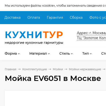
Мы используем файлы «cookie», чтобы запоминать сведения о
Доставка
Оплата
Гарантия
Сборка
Фото с у
КУХНИ
ТУР
Адрес: г. Москва
ТЦ "Золотое Кол
недорогие кухонные гарнитуры
Форма
Материал
Стиль
Тип
Ст
Главная
Комплектующие
Мойки
Мойки нержавеющие
Мойка EV6051
в Москве