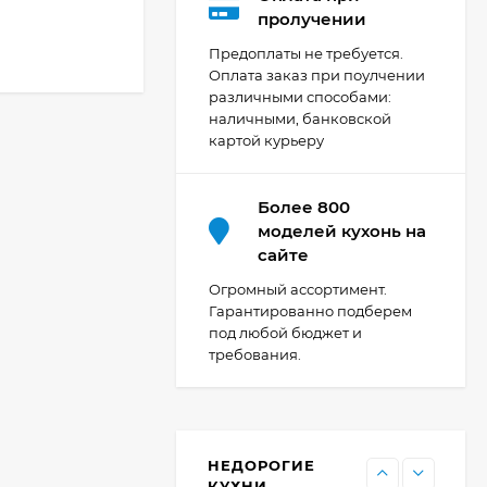
Кухня Мишель -
пролучении
длина 4,2 м
Предоплаты не требуется.
69 303
₽
Оплата заказ при поулчении
различными способами:
наличными, банковской
картой курьеру
Кухня Принцесса -
длина 2,4 м, ширина
1,2 м
44 091
₽
Более 800
моделей кухонь на
сайте
Кухня Point 1,2 м -
Огромный ассортимент.
длина 1,2 м
Гарантированно подберем
под любой бюджет и
13 655
₽
требования.
Кухня Point - длина 1
м
НЕДОРОГИЕ
11 476
₽
КУХНИ