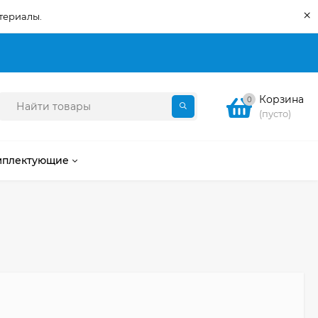
×
териалы.
Корзина
0
(пусто)
мплектующие