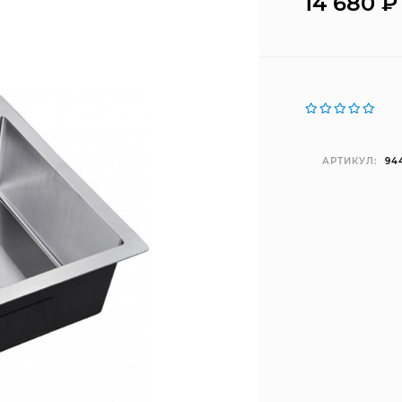
14 680
₽
АРТИКУЛ:
94