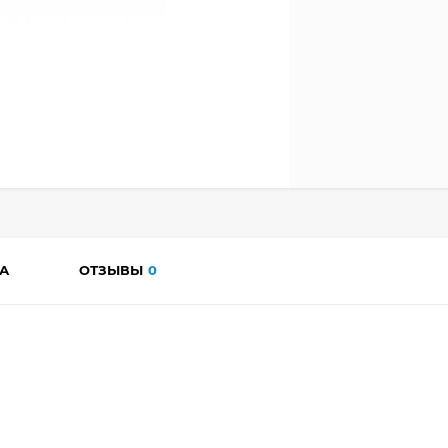
А
ОТЗЫВЫ
0