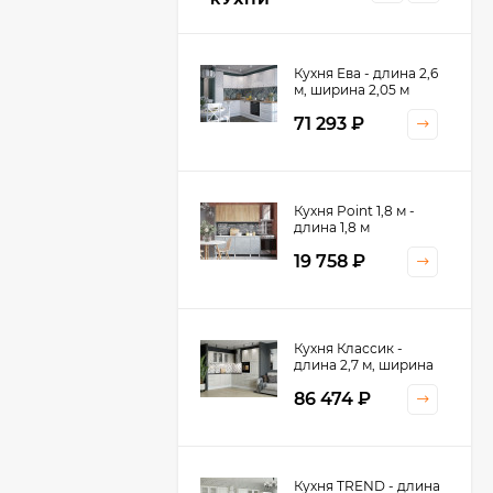
Кухня Ева - длина 2,6
м, ширина 2,05 м
71 293
₽
Кухня Принцесса -
Кухня Point 1,8 м -
длина 2,4 м
длина 1,8 м
38 767
₽
19 758
₽
Кухня Оптима - длина
Кухня Классик -
2,8 м, ширина 1,4 м
длина 2,7 м, ширина
2,2 м
52 197
₽
86 474
₽
Кухня Камелия -
Кухня TREND - длина