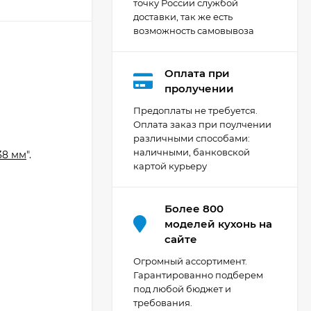
точку России службой
доставки, так же есть
возможность самовывоза
Оплата при
Кухня Мишель -
пролучении
длина 4,2 м
Предоплаты не требуется.
69 303
₽
Оплата заказ при поулчении
й
различными способами:
наличными, банковской
38 мм
".
картой курьеру
Кухня Принцесса -
длина 2,4 м, ширина
1,2 м
44 091
₽
Более 800
моделей кухонь на
сайте
Кухня Point 1,2 м -
Огромный ассортимент.
длина 1,2 м
Гарантированно подберем
под любой бюджет и
13 655
₽
требования.