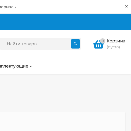
×
териалы.
Корзина
0
(пусто)
мплектующие