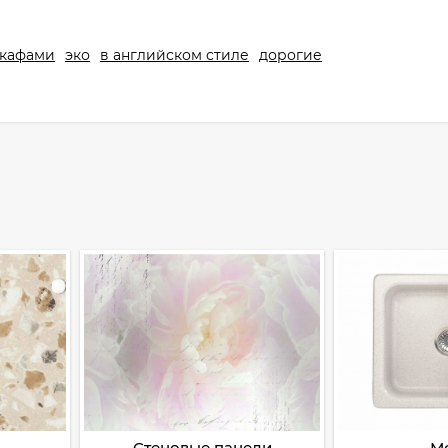
шкафами
эко
в английском стиле
дорогие
Стеновые панели
М