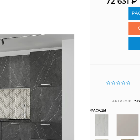
72 631
₽
РА
АРТИКУЛ:
73
ФАСАДЫ