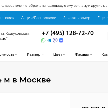
 пользователе и отображать подходящую ему рекламу и другие ма
становок
Акции/Распродажи
Заказать замер
Еще
, м. Кожуховская,
ьцо"
оимость
Размер
Цвет
Фасады
Ко
4 м
в Москве