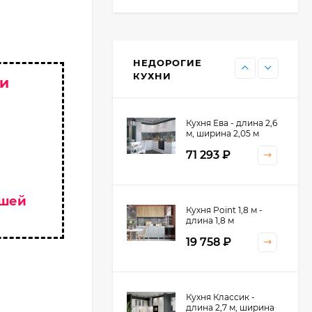
Кухня Point - длина 1
м
НЕДОРОГИЕ
11 476
₽
КУХНИ
 и
Кухня Ева - длина 2,6
м, ширина 2,05 м
71 293
₽
ашей
Кухня Принцесса -
Кухня Point 1,8 м -
длина 2,4 м
длина 1,8 м
38 767
₽
19 758
₽
Кухня Оптима - длина
Кухня Классик -
2,8 м, ширина 1,4 м
длина 2,7 м, ширина