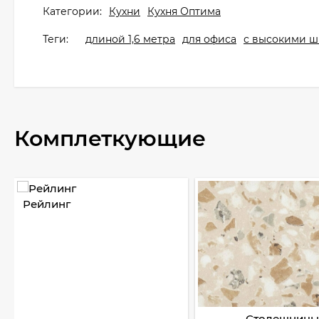
Категории:
Кухни
Кухня Оптима
Теги:
длиной 1,6 метра
для офиса
с высокими 
Комплеткующие
Рейлинг
Столешницы