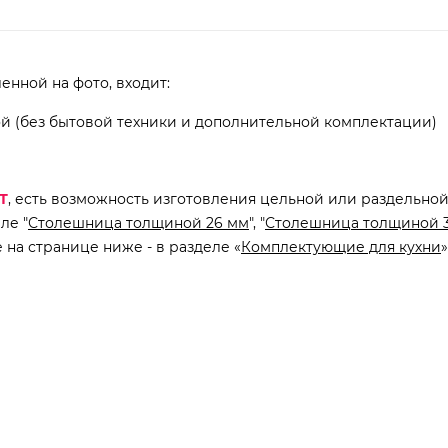
енной на фото, входит:
ой (без бытовой техники и дополнительной комплектации)
Т
, есть возможность изготовления цельной или раздельно
ле "
Столешница толщиной 26 мм
", "
Столешница толщиной 
на странице ниже - в разделе «
Комплектующие для кухни
»