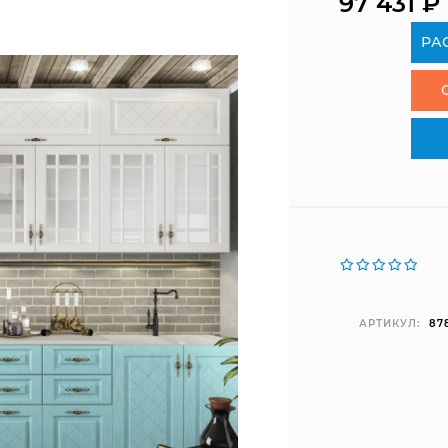
97 431
₽
РА
АРТИКУЛ:
87