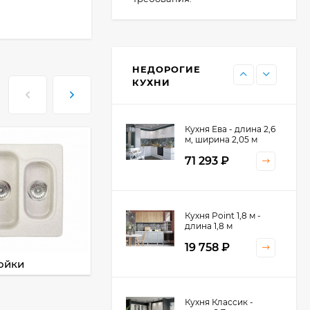
Кухня Point - длина 1
м
НЕДОРОГИЕ
11 476
₽
КУХНИ
Кухня Ева - длина 2,6
м, ширина 2,05 м
71 293
₽
Кухня Принцесса -
Кухня Point 1,8 м -
длина 2,4 м
длина 1,8 м
38 767
₽
19 758
₽
ойки
Смесители
Кухня Оптима - длина
Кухня Классик -