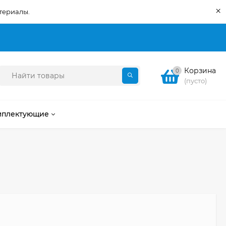
×
териалы.
Корзина
0
(пусто)
мплектующие