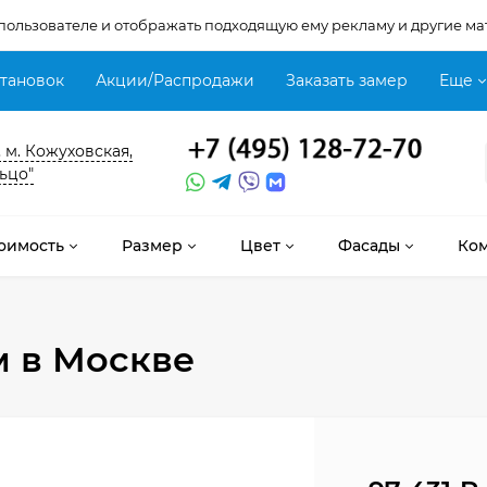
 пользователе и отображать подходящую ему рекламу и другие ма
становок
Акции/Распродажи
Заказать замер
Еще
, м. Кожуховская,
ьцо"
оимость
Размер
Цвет
Фасады
Ко
м
в Москве