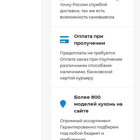
точку России службой
доставки, так же есть
возможность самовывоза
Оплата при
Кухня Мишель -
пролучении
длина 4,2 м
Предоплаты не требуется.
69 303
₽
Оплата заказ при поулчении
различными способами:
наличными, банковской
картой курьеру
Кухня Принцесса -
длина 2,4 м, ширина
1,2 м
44 091
₽
Более 800
моделей кухонь на
сайте
Кухня Point 1,2 м -
Огромный ассортимент.
длина 1,2 м
Гарантированно подберем
под любой бюджет и
13 655
₽
требования.