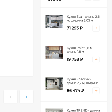
Кухня Ева - длина 2,6
м, ширина 2,05 м
71 293
₽
Кухня Принцесса -
Кухня Point 1,8 м -
длина 2,4 м
длина 1,8 м
38 767
₽
19 758
₽
Кухня Оптима - длина
Кухня Классик -
2,8 м, ширина 1,4 м
длина 2,7 м, ширина
2,2 м
52 197
₽
86 474
₽
Кухня Камелия -
Кухня TREND - длина