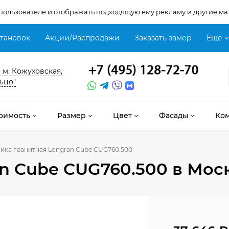
 пользователе и отображать подходящую ему рекламу и другие ма
становок
Акции/Распродажи
Заказать замер
Еще
, м. Кожуховская,
ьцо"
оимость
Размер
Цвет
Фасады
Ко
йка гранитная Longran Cube CUG760.500
n Cube CUG760.500
в Мос