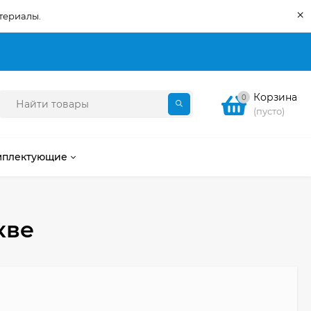
×
териалы.
Корзина
0
(пусто)
мплектующие
кве