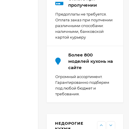
Кухня Мишель -
пролучении
длина 4,2 м
Предоплаты не требуется.
69 303
₽
Оплата заказ при поулчении
различными способами:
наличными, банковской
картой курьеру
Кухня Принцесса -
длина 2,4 м, ширина
1,2 м
44 091
₽
Более 800
моделей кухонь на
сайте
Кухня Point 1,2 м -
Огромный ассортимент.
длина 1,2 м
Гарантированно подберем
под любой бюджет и
13 655
₽
требования.
Кухня Point - длина 1
м
НЕДОРОГИЕ
11 476
₽
КУХНИ