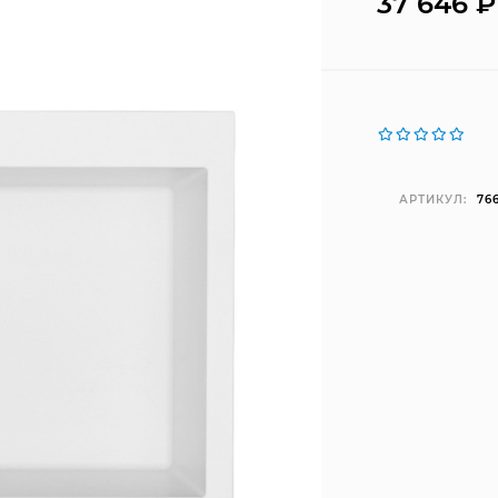
37 646
₽
АРТИКУЛ:
76