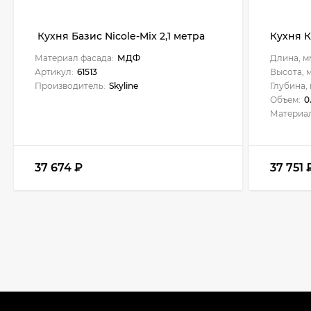
Кухня Базис Nicole-Mix 2,1 метра
Кухня К
Материал фасада:
МДФ
Длина, м
Артикул:
61513
Высота, 
Производитель:
Skyline
Глубина, 
Объем:
0
Материал
37 674
₽
37 751