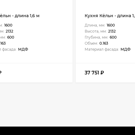
ёльн - длина 1,6 м
Кухня Кёльн - длина 1,
м:
1600
Длина, мм:
1600
мм:
2132
Высота, мм:
2132
мм:
600
Глубина, мм:
600
.163
Объем:
0.163
 фасада:
МДФ
Материал фасада:
МДФ
₽
37 751
₽