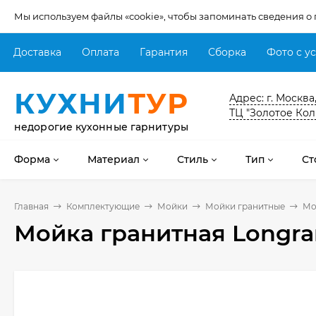
Мы используем файлы «cookie», чтобы запоминать сведения о
Доставка
Оплата
Гарантия
Сборка
Фото с у
КУХНИ
ТУР
Адрес: г. Москва
ТЦ "Золотое Кол
недорогие кухонные гарнитуры
Форма
Материал
Стиль
Тип
Ст
Главная
Комплектующие
Мойки
Мойки гранитные
Мо
Мойка гранитная Longra