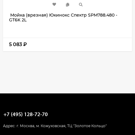
Мойка (врезная) Юкинокс Спектр SPM788.480 -
GT6K 2L
5 083
₽
Адрес: г. Москва, м. Кожуховская, ТЦ "Золотое Кольцо"