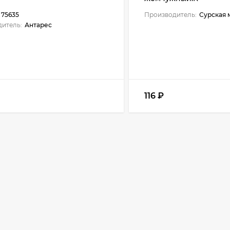
75635
Производитель:
Сурская 
итель:
Антарес
116
₽