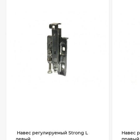
Навес регулируемый Strong L
Навес 
левый
правый