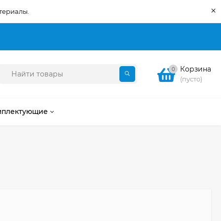
×
териалы.
Корзина
0
(пусто)
мплектующие