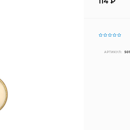
114
₽
АРТИКУЛ:
50