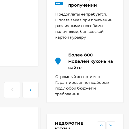
Кухня Мишель -
пролучении
длина 4,2 м
Предоплаты не требуется.
69 303
₽
Оплата заказ при поулчении
различными способами:
наличными, банковской
картой курьеру
Кухня Принцесса -
длина 2,4 м, ширина
1,2 м
44 091
₽
Более 800
моделей кухонь на
сайте
Кухня Point 1,2 м -
Огромный ассортимент.
длина 1,2 м
Гарантированно подберем
под любой бюджет и
13 655
₽
требования.
Кухня Point - длина 1
м
НЕДОРОГИЕ
11 476
₽
КУХНИ