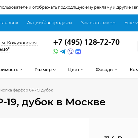
 пользователе и отображать подходящую ему рекламу и другие ма
становок
Акции/Распродажи
Заказать замер
Еще
, м. Кожуховская,
ьцо"
оимость
Размер
Цвет
Фасады
Ко
кнопка фарфор GP-19, дубок
-19, дубок
в Москве