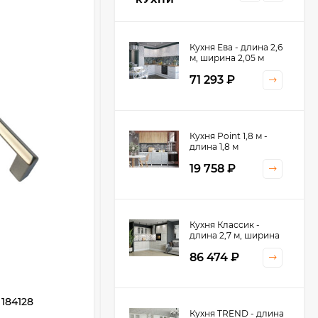
Кухня Ева - длина 2,6
м, ширина 2,05 м
71 293
₽
Кухня Принцесса -
Кухня Point 1,8 м -
длина 2,4 м
длина 1,8 м
38 767
₽
19 758
₽
Кухня Оптима - длина
Кухня Классик -
2,8 м, ширина 1,4 м
длина 2,7 м, ширина
2,2 м
52 197
₽
86 474
₽
184128
Для рейлинга (Заглушка рейлинга
Кухня Камелия -
Кухня TREND - длина
Ретро, хром)