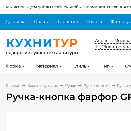
Мы используем файлы «cookie», чтобы запоминать сведения о
Доставка
Оплата
Гарантия
Сборка
Фото с у
КУХНИ
ТУР
Адрес: г. Москва
ТЦ "Золотое Кол
недорогие кухонные гарнитуры
Форма
Материал
Стиль
Тип
Ст
Главная
Комплектующие
Ручки
Ручки-кнопки
Ручка-
Ручка-кнопка фарфор GP