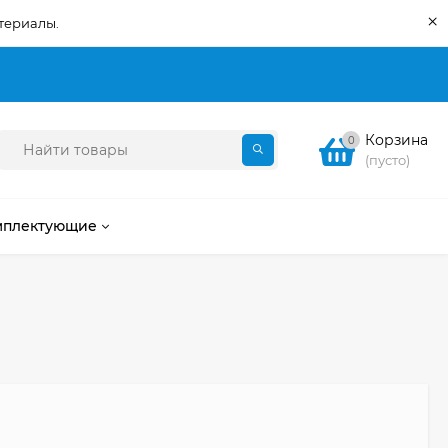
×
териалы.
Корзина
0
(пусто)
мплектующие