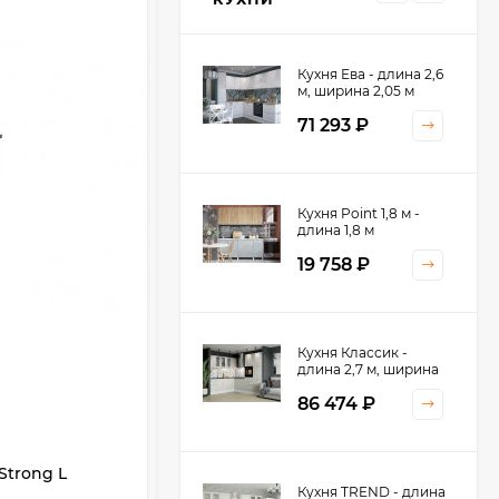
Кухня Ева - длина 2,6
м, ширина 2,05 м
71 293
₽
Кухня Принцесса -
Кухня Point 1,8 м -
длина 2,4 м
длина 1,8 м
38 767
₽
19 758
₽
Кухня Оптима - длина
Кухня Классик -
2,8 м, ширина 1,4 м
длина 2,7 м, ширина
2,2 м
52 197
₽
86 474
₽
Strong L
Навес регулируемый Strong R
Кухня Камелия -
Кухня TREND - длина
правый