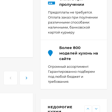
Кухня Мишель -
пролучении
длина 4,2 м
Предоплаты не требуется.
69 303
₽
Оплата заказ при поулчении
различными способами:
наличными, банковской
картой курьеру
Кухня Принцесса -
длина 2,4 м, ширина
1,2 м
44 091
₽
Более 800
моделей кухонь на
сайте
Кухня Point 1,2 м -
Огромный ассортимент.
длина 1,2 м
Гарантированно подберем
под любой бюджет и
13 655
₽
требования.
Кухня Point - длина 1
м
НЕДОРОГИЕ
11 476
₽
КУХНИ