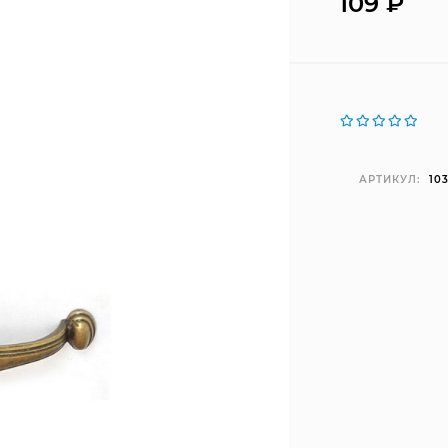
109
₽
АРТИКУЛ:
10