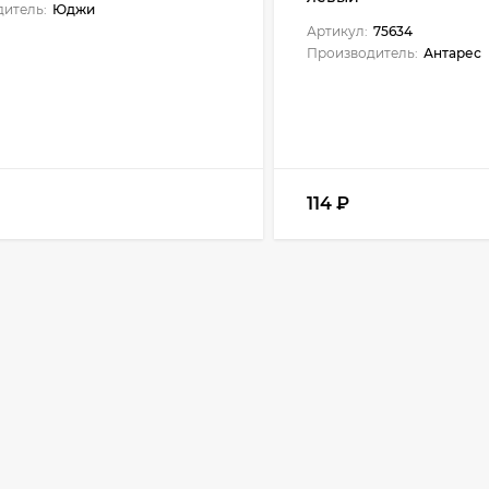
итель:
Юджи
Артикул:
75634
Производитель:
Антарес
114
₽