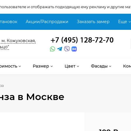
 пользователе и отображать подходящую ему рекламу и другие ма
становок
Акции/Распродажи
Заказать замер
Еще
, м. Кожуховская,
ьцо"
оимость
Размер
Цвет
Фасады
Ко
за
нза
в Москве