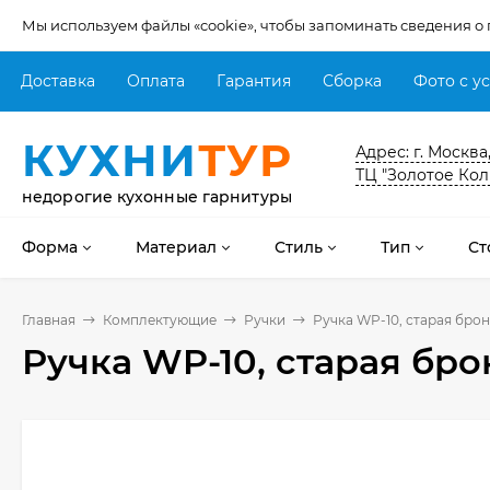
Мы используем файлы «cookie», чтобы запоминать сведения о
Доставка
Оплата
Гарантия
Сборка
Фото с у
КУХНИ
ТУР
Адрес: г. Москва
ТЦ "Золотое Кол
недорогие кухонные гарнитуры
Форма
Материал
Стиль
Тип
Ст
Главная
Комплектующие
Ручки
Ручка WP-10, старая брон
Ручка WP-10, старая бро