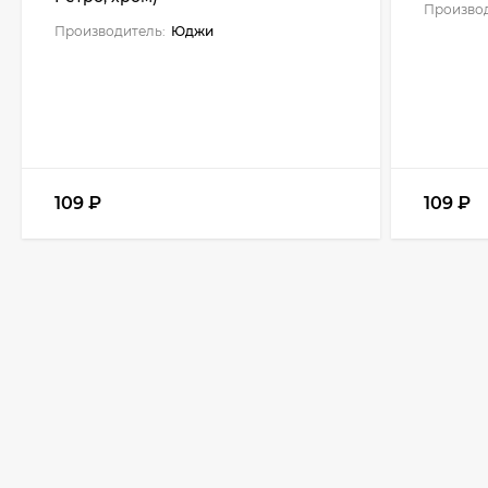
Производ
Производитель:
Юджи
109
₽
109
₽