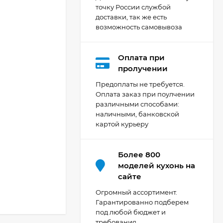
точку России службой
доставки, так же есть
возможность самовывоза
Оплата при
Кухня Мишель -
пролучении
длина 4,2 м
Предоплаты не требуется.
69 303
₽
Оплата заказ при поулчении
различными способами:
наличными, банковской
картой курьеру
Кухня Принцесса -
длина 2,4 м, ширина
1,2 м
44 091
₽
Более 800
моделей кухонь на
сайте
Кухня Point 1,2 м -
Огромный ассортимент.
длина 1,2 м
Гарантированно подберем
под любой бюджет и
13 655
₽
требования.