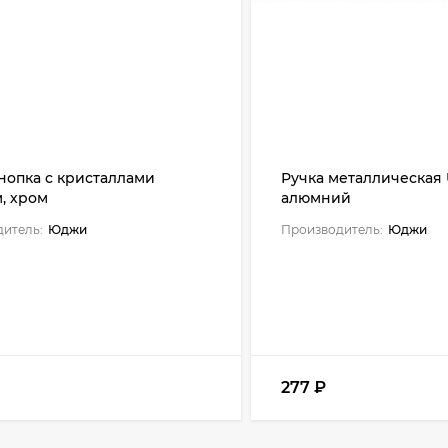
нопка с кристаллами
Ручка металлическая 
, хром
алюмний
итель:
Юджи
Производитель:
Юджи
277
₽