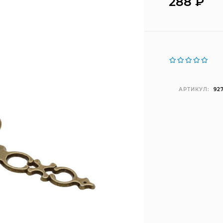
288
₽
АРТИКУЛ:
92