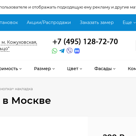
 пользователе и отображать подходящую ему рекламу и другие ма
становок
Акции/Распродажи
Заказать замер
Еще
, м. Кожуховская,
ьцо"
оимость
Размер
Цвет
Фасады
Ко
кнопка+ накладка
в Москве