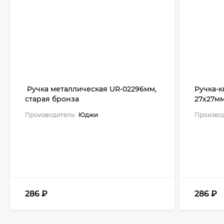
Ручка металлическая UR-02296мм,
Ручка-к
старая бронза
27х27мм
Производитель:
Юджи
Производ
286
₽
286
₽