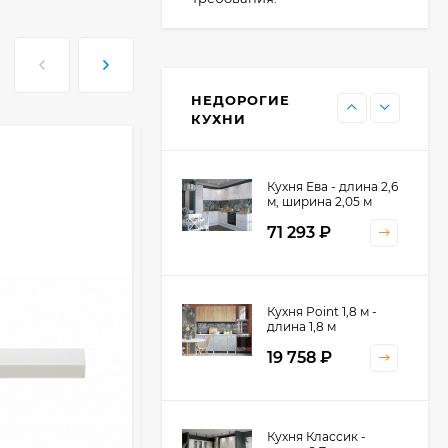
Кухня Point - длина 1
м
НЕДОРОГИЕ
11 476
₽
КУХНИ
Кухня Ева - длина 2,6
м, ширина 2,05 м
71 293
₽
Кухня Принцесса -
Кухня Point 1,8 м -
длина 2,4 м
длина 1,8 м
38 767
₽
19 758
₽
Кухня Оптима - длина
Кухня Классик -