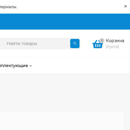
×
териалы.
Корзина
0
(пусто)
мплектующие