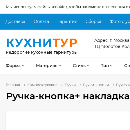
Мы используем файлы «cookie», чтобы запоминать сведения о
Доставка
Оплата
Гарантия
Сборка
Фото с у
КУХНИ
ТУР
Адрес: г. Москва
ТЦ "Золотое Кол
недорогие кухонные гарнитуры
Форма
Материал
Стиль
Тип
Ст
Главная
Комплектующие
Ручки
Ручки-кнопки
Ручка-
Ручка-кнопка+ накладка