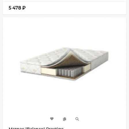
5 478
₽
Матрас "Balance" Prestige