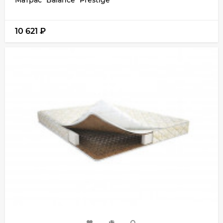
10 621
₽