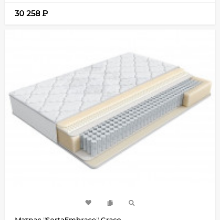
30 258
₽
Матрас "SertaEmbrace" Grace