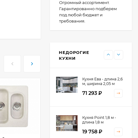
Кухня Point 1,2 м -
Огромный ассортимент.
длина 1,2 м
Гарантированно подберем
под любой бюджет и
13 655
₽
требования.
Кухня Point - длина 1
м
НЕДОРОГИЕ
11 476
₽
КУХНИ
Кухня Ева - длина 2,6
м, ширина 2,05 м
71 293
₽
Кухня Принцесса -
Кухня Point 1,8 м -
длина 2,4 м
длина 1,8 м
38 767
₽
19 758
₽