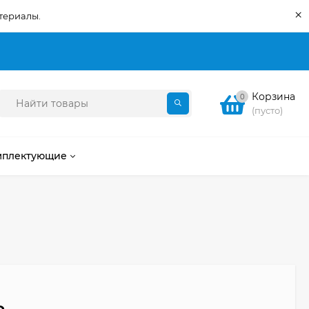
×
териалы.
Корзина
0
(пусто)
мплектующие