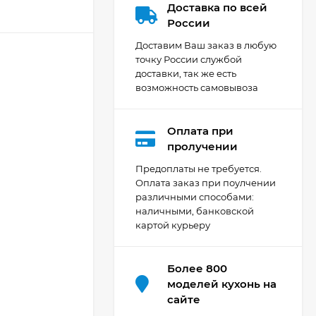
Доставка по всей
России
Доставим Ваш заказ в любую
точку России службой
доставки, так же есть
возможность самовывоза
Оплата при
Кухня Мишель -
пролучении
длина 4,2 м
Предоплаты не требуется.
69 303
₽
Оплата заказ при поулчении
различными способами:
наличными, банковской
картой курьеру
Кухня Принцесса -
длина 2,4 м, ширина
1,2 м
44 091
₽
Более 800
моделей кухонь на
сайте