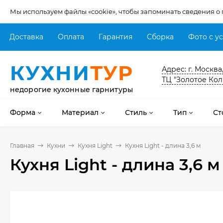
Мы используем файлы «cookie», чтобы запоминать сведения о
Доставка
Оплата
Гарантия
Сборка
Фото с у
КУХНИ
ТУР
Адрес: г. Москва
ТЦ "Золотое Кол
недорогие кухонные гарнитуры
Форма
Материал
Стиль
Тип
Ст
Главная
Кухни
Кухня Light
Кухня Light - длина 3,6 м
Кухня Light - длина 3,6 м