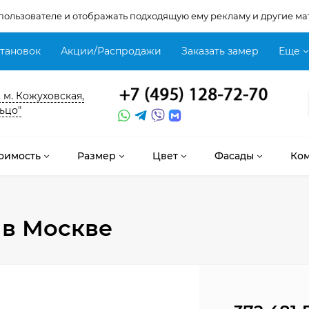
 пользователе и отображать подходящую ему рекламу и другие ма
становок
Акции/Распродажи
Заказать замер
Еще
, м. Кожуховская,
ьцо"
оимость
Размер
Цвет
Фасады
Ко
в Москве