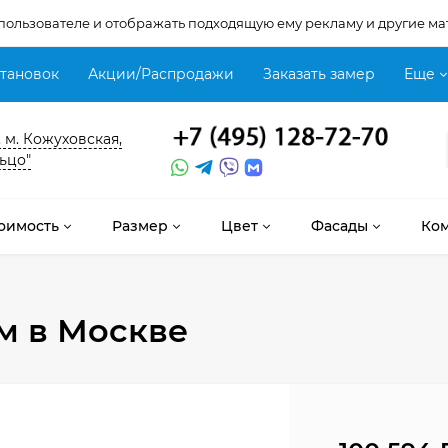
 пользователе и отображать подходящую ему рекламу и другие ма
становок
Акции/Распродажи
Заказать замер
Еще
, м. Кожуховская,
ьцо"
оимость
Размер
Цвет
Фасады
Ко
 м
в Москве