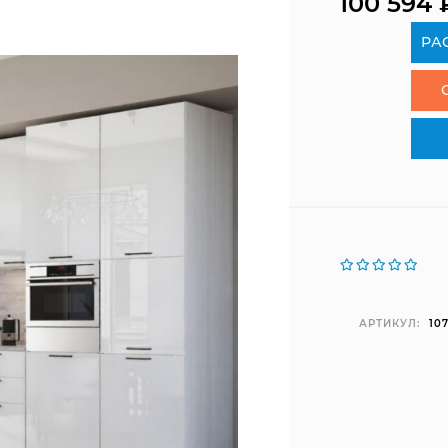
100 594
РА
АРТИКУЛ:
10