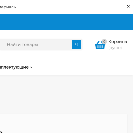
×
териалы.
Корзина
0
(пусто)
мплектующие