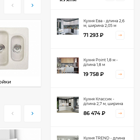
Кухня Ева - длина 2,6
м, ширина 2,05 м
71 293
₽
Кухня Принцесса -
Кухня Point 1,8 м -
длина 2,4 м
длина 1,8 м
38 767
₽
19 758
₽
ойки
Смесители
Кухня Оптима - длина
Кухня Классик -
2,8 м, ширина 1,4 м
длина 2,7 м, ширина
2,2 м
52 197
₽
86 474
₽
Кухня Камелия -
Кухня TREND - длина