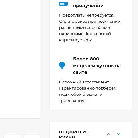
Кухня Мишель -
пролучении
длина 4,2 м
Предоплаты не требуется.
69 303
₽
Оплата заказ при поулчении
различными способами:
наличными, банковской
картой курьеру
Кухня Принцесса -
длина 2,4 м, ширина
1,2 м
44 091
₽
Более 800
моделей кухонь на
сайте
Кухня Point 1,2 м -
Огромный ассортимент.
длина 1,2 м
Гарантированно подберем
под любой бюджет и
13 655
₽
требования.
Кухня Point - длина 1
м
НЕДОРОГИЕ
11 476
₽
КУХНИ