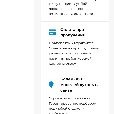
точку России службой
доставки, так же есть
возможность самовывоза
Оплата при
Кухня Мишель -
пролучении
длина 4,2 м
Предоплаты не требуется.
69 303
₽
Оплата заказ при поулчении
различными способами:
наличными, банковской
картой курьеру
Кухня Принцесса -
длина 2,4 м, ширина
1,2 м
44 091
₽
Более 800
моделей кухонь на
сайте
Кухня Point 1,2 м -
Огромный ассортимент.
длина 1,2 м
Гарантированно подберем
под любой бюджет и
13 655
₽
требования.