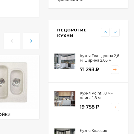
Кухня Point - длина 1
м
НЕДОРОГИЕ
11 476
₽
КУХНИ
Кухня Ева - длина 2,6
м, ширина 2,05 м
71 293
₽
Кухня Принцесса -
Кухня Point 1,8 м -
длина 2,4 м
длина 1,8 м
38 767
₽
19 758
₽
ойки
Смесители
Кухня Оптима - длина
Кухня Классик -