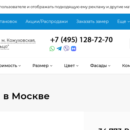
 пользователе и отображать подходящую ему рекламу и другие ма
становок
Акции/Распродажи
Заказать замер
Еще
, м. Кожуховская,
ьцо"
оимость
Размер
Цвет
Фасады
Ко
м
в Москве