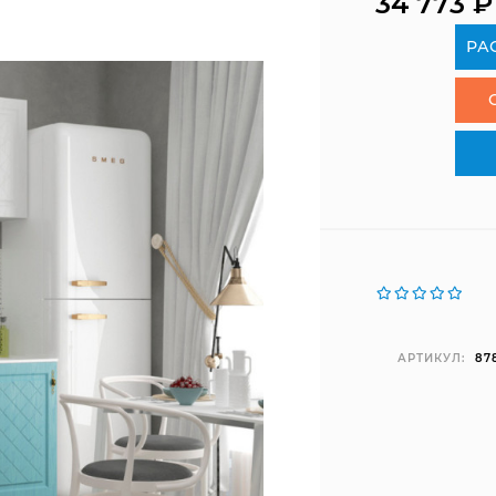
34 773
₽
РА
АРТИКУЛ:
87