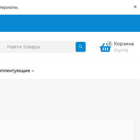
×
териалы.
Корзина
0
(пусто)
мплектующие