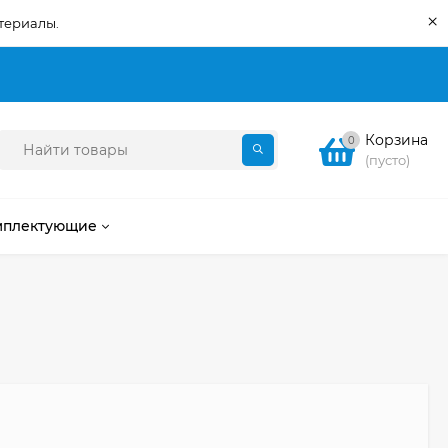
×
териалы.
Корзина
0
(пусто)
мплектующие