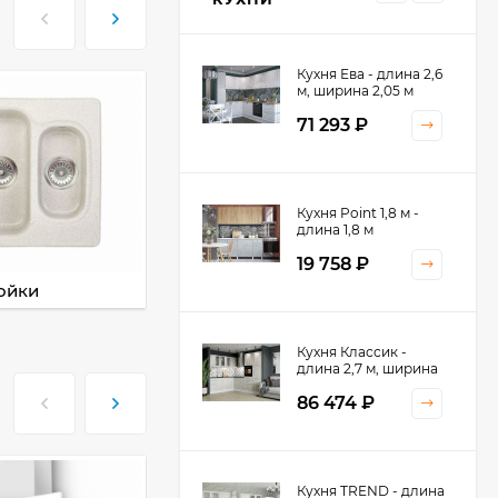
Кухня Ева - длина 2,6
м, ширина 2,05 м
71 293
₽
Кухня Принцесса -
Кухня Point 1,8 м -
длина 2,4 м
длина 1,8 м
38 767
₽
19 758
₽
ойки
Смесители
Кухня Оптима - длина
Кухня Классик -
2,8 м, ширина 1,4 м
длина 2,7 м, ширина
2,2 м
52 197
₽
86 474
₽
Кухня Камелия -
Кухня TREND - длина