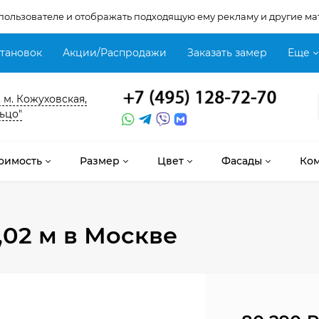
 пользователе и отображать подходящую ему рекламу и другие ма
становок
Акции/Распродажи
Заказать замер
Еще
, м. Кожуховская,
ьцо"
оимость
Размер
Цвет
Фасады
Ко
,02 м
в Москве