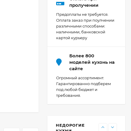
Кухня Мишель -
пролучении
длина 4,2 м
Предоплаты не требуется.
69 303
₽
Оплата заказ при поулчении
различными способами:
наличными, банковской
картой курьеру
Кухня Принцесса -
длина 2,4 м, ширина
1,2 м
44 091
₽
Более 800
моделей кухонь на
сайте
Кухня Point 1,2 м -
Огромный ассортимент.
длина 1,2 м
Гарантированно подберем
под любой бюджет и
13 655
₽
требования.
Кухня Point - длина 1
м
НЕДОРОГИЕ
11 476
₽
КУХНИ