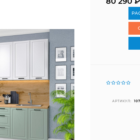
80 290
РА
АРТИКУЛ:
10