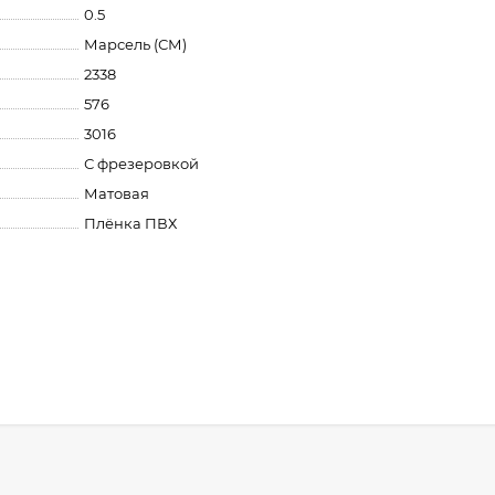
0.5
Марсель (СМ)
2338
576
3016
С фрезеровкой
Матовая
Плёнка ПВХ