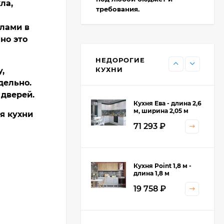
13 655
₽
ла,
требования.
лами в
но это
Кухня Point - длина 1
м
НЕДОРОГИЕ
11 476
₽
КУХНИ
,
дельно.
дверей.
Кухня Ева - длина 2,6
м, ширина 2,05 м
я кухни
71 293
₽
Кухня Принцесса -
Кухня Point 1,8 м -
длина 2,4 м
длина 1,8 м
38 767
₽
19 758
₽