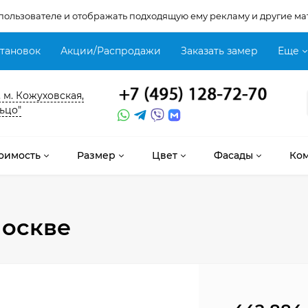
 пользователе и отображать подходящую ему рекламу и другие ма
становок
Акции/Распродажи
Заказать замер
Еще
, м. Кожуховская,
ьцо"
оимость
Размер
Цвет
Фасады
Ко
оскве