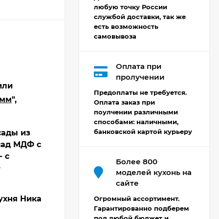
любую точку России
службой доставки, так же
есть возможность
самовывоза
Оплата при
Кухня Мишель -
пролучении
длина 4,2 м
или
Предоплаты не требуется.
69 303
₽
 мм
",
Оплата заказ при
поулчении различными
способами: наличными,
банковской картой курьеру
сады из
Кухня Принцесса -
асад МДФ с
длина 2,4 м, ширина
1,2 м
- с
44 091
₽
Более 800
+
моделей кухонь на
сайте
ухня Ника
Кухня Point 1,2 м -
Огромный ассортимент.
длина 1,2 м
Гарантированно подберем
под любой бюджет и