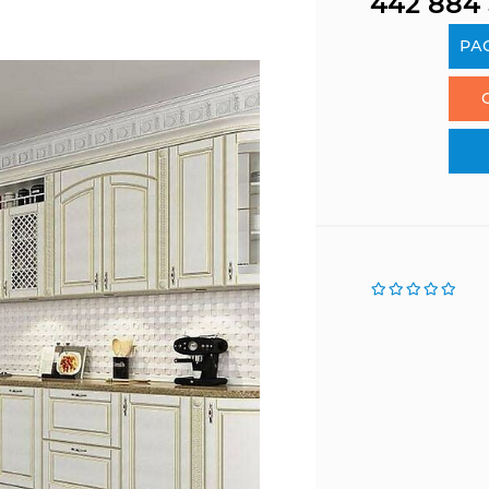
442 884
РА