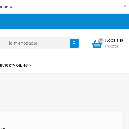
×
териалы.
Корзина
0
(пусто)
мплектующие