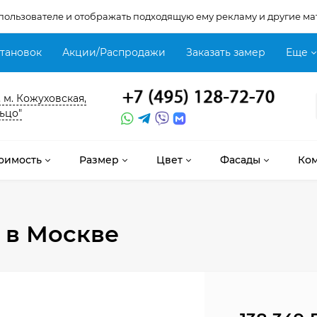
 пользователе и отображать подходящую ему рекламу и другие ма
становок
Акции/Распродажи
Заказать замер
Еще
, м. Кожуховская,
ьцо"
оимость
Размер
Цвет
Фасады
Ко
в Москве