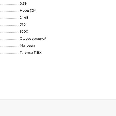
0.39
Норд (СМ)
2448
576
3600
С фрезеровкой
Матовая
Плёнка ПВХ