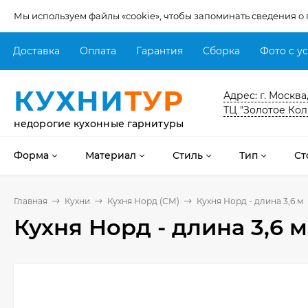
Мы используем файлы «cookie», чтобы запоминать сведения о
Доставка
Оплата
Гарантия
Сборка
Фото с у
КУХНИ
ТУР
Адрес: г. Москва
ТЦ "Золотое Кол
недорогие кухонные гарнитуры
Форма
Материал
Стиль
Тип
Ст
Главная
Кухни
Кухня Норд (СМ)
Кухня Норд - длина 3,6 м
Кухня Норд - длина 3,6 м