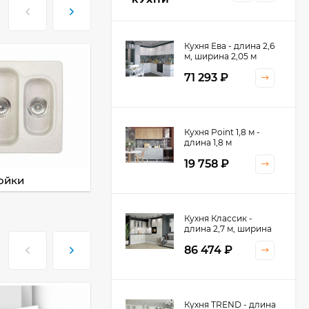
Кухня Ева - длина 2,6
м, ширина 2,05 м
71 293
₽
Кухня Принцесса -
Кухня Point 1,8 м -
длина 2,4 м
длина 1,8 м
38 767
₽
19 758
₽
ойки
Смесители
Кухня Оптима - длина
Кухня Классик -
2,8 м, ширина 1,4 м
длина 2,7 м, ширина
2,2 м
52 197
₽
86 474
₽
Кухня Камелия -
Кухня TREND - длина