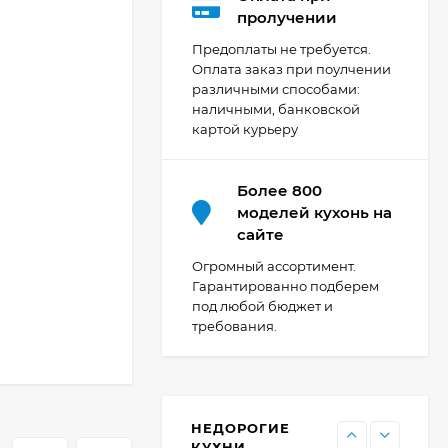
Кухня Мишель -
пролучении
длина 4,2 м
Предоплаты не требуется.
69 303
₽
Оплата заказ при поулчении
различными способами:
наличными, банковской
картой курьеру
Кухня Принцесса -
длина 2,4 м, ширина
1,2 м
44 091
₽
Более 800
моделей кухонь на
сайте
Кухня Point 1,2 м -
Огромный ассортимент.
длина 1,2 м
Гарантированно подберем
под любой бюджет и
13 655
₽
требования.
Кухня Point - длина 1
м
НЕДОРОГИЕ
11 476
₽
КУХНИ