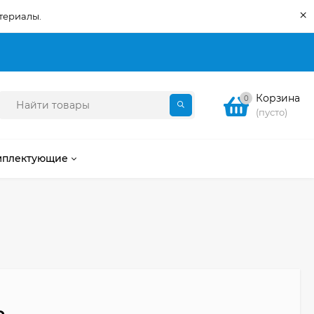
×
териалы.
Корзина
0
(пусто)
мплектующие