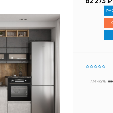
82 273
₽
РА
АРТИКУЛ:
88