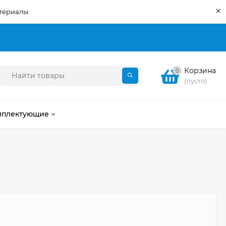
×
териалы.
Корзина
0
(пусто)
мплектующие