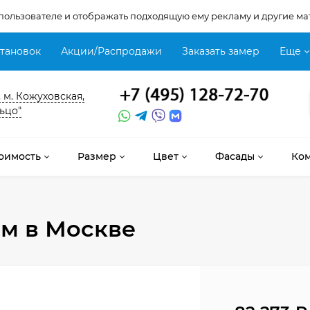
 пользователе и отображать подходящую ему рекламу и другие ма
становок
Акции/Распродажи
Заказать замер
Еще
, м. Кожуховская,
ьцо"
оимость
Размер
Цвет
Фасады
Ко
 м
в Москве