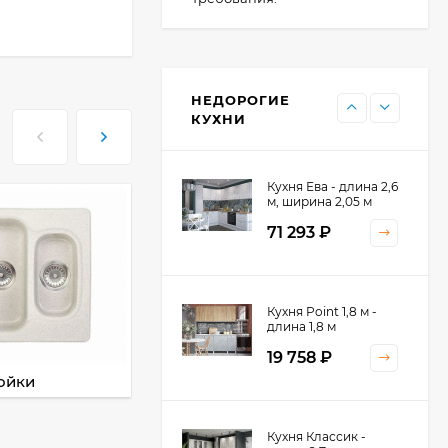
Кухня Point - длина 1
м
НЕДОРОГИЕ
11 476
₽
КУХНИ
Кухня Ева - длина 2,6
м, ширина 2,05 м
71 293
₽
Кухня Принцесса -
Кухня Point 1,8 м -
длина 2,4 м
длина 1,8 м
38 767
₽
19 758
₽
ойки
Смесители
Кухня Оптима - длина
Кухня Классик -