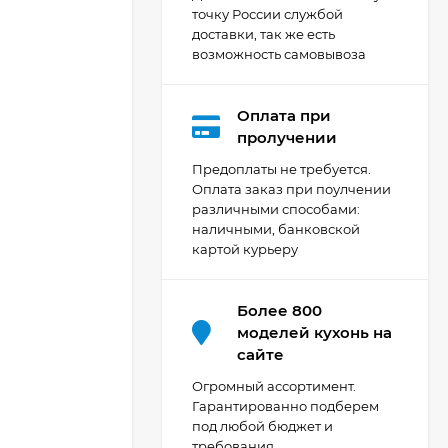
точку России службой
доставки, так же есть
возможность самовывоза
Оплата при
Кухня Мишель -
пролучении
длина 4,2 м
Предоплаты не требуется.
69 303
₽
Оплата заказ при поулчении
различными способами:
наличными, банковской
картой курьеру
Кухня Принцесса -
длина 2,4 м, ширина
1,2 м
44 091
₽
Более 800
моделей кухонь на
сайте
Кухня Point 1,2 м -
Огромный ассортимент.
длина 1,2 м
Гарантированно подберем
под любой бюджет и
13 655
₽
требования.