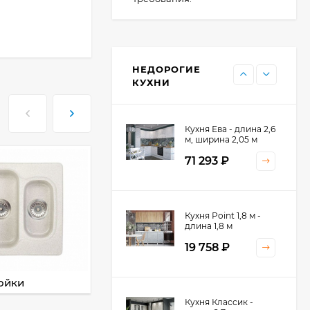
Кухня Point - длина 1
м
НЕДОРОГИЕ
11 476
₽
КУХНИ
Кухня Ева - длина 2,6
м, ширина 2,05 м
71 293
₽
Кухня Принцесса -
Кухня Point 1,8 м -
длина 2,4 м
длина 1,8 м
38 767
₽
19 758
₽
ойки
Смесители
Кухня Оптима - длина
Кухня Классик -