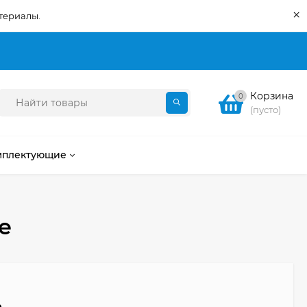
×
териалы.
Корзина
0
(пусто)
мплектующие
е