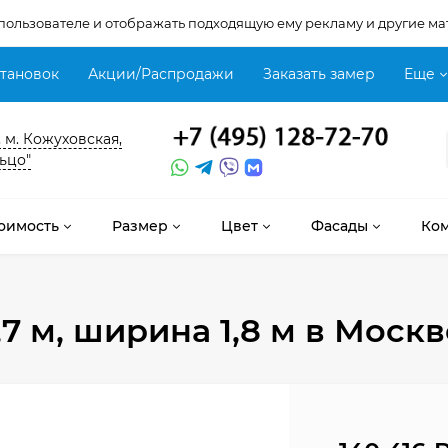
 пользователе и отображать подходящую ему рекламу и другие ма
становок
Акции/Распродажи
Заказать замер
Еще
, м. Кожуховская,
ьцо"
оимость
Размер
Цвет
Фасады
Ко
7 м, ширина 1,8 м
в Москв