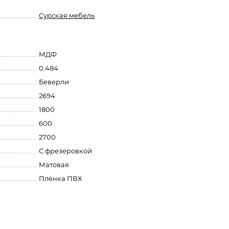
Сурская мебель
МДФ
0.484
Беверли
2694
1800
600
2700
С фрезеровкой
Матовая
Плёнка ПВХ