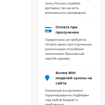
точку России службой
доставки, так же есть
возможность самовывоза
Оплата при
Кухня Мишель -
пролучении
длина 4,2 м
Предоплаты не требуется.
69 303
₽
Оплата заказ при поулчении
различными способами:
наличными, банковской
картой курьеру
Кухня Принцесса -
длина 2,4 м, ширина
1,2 м
44 091
₽
Более 800
моделей кухонь на
сайте
Кухня Point 1,2 м -
Огромный ассортимент.
длина 1,2 м
Гарантированно подберем
под любой бюджет и
13 655
₽
требования.