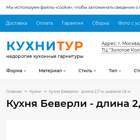
Мы используем файлы «cookie», чтобы запоминать сведения о
Доставка
Оплата
Гарантия
Сборка
Фото с у
КУХНИ
ТУР
Адрес: г. Москва
ТЦ "Золотое Кол
недорогие кухонные гарнитуры
Форма
Материал
Стиль
Тип
Ст
Главная
Кухни
Кухня Беверли - длина 2,7 м, ширина 1,8 м
Кухня Беверли - длина 2,